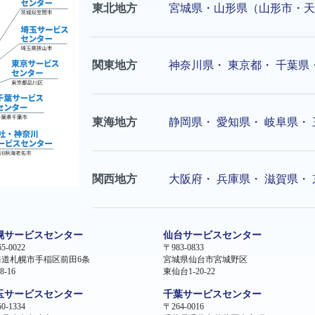
東北地方
宮城県・山形県（山形市・天
関東地方
神奈川県
・
東京都
・
千葉県
東海地方
静岡県
・
愛知県
・
岐阜県
・
関西地方
大阪府
・
兵庫県
・
滋賀県
・
幌サービスセンター
仙台サービスセンター
5-0022
〒983-0833
海道札幌市手稲区前田6条
宮城県仙台市宮城野区
8-16
東仙台1-20-22
玉サービスセンター
千葉サービスセンター
0-1334
〒264-0016