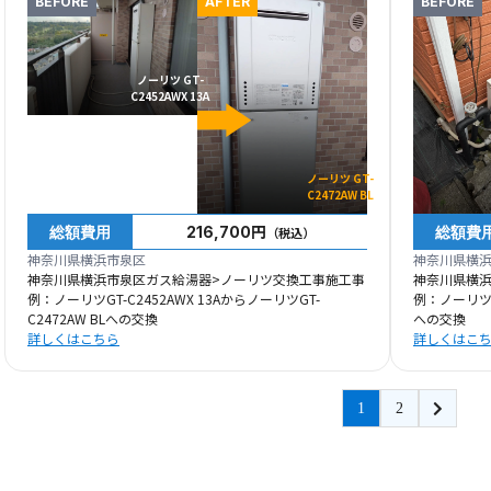
BEFORE
AFTER
BEFORE
ノーリツ GT-
C2452AWX 13A
ノーリツ GT-
C2472AW BL
総額費用
総額費
216,700円
（税込）
神奈川県横浜市泉区
神奈川県横
神奈川県横浜市泉区ガス給湯器>ノーリツ交換工事施工事
神奈川県横
例：ノーリツGT-C2452AWX 13AからノーリツGT-
例：ノーリツGR
C2472AW BLへの交換
への交換
詳しくはこちら
詳しくはこ
1
2