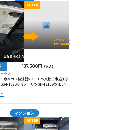
AFTER
ノーリツ GH-
1210W6HBL
三洋電機 GS-R107S
用
137,500円
（税込）
浜市泉区
浜市泉区ガス給湯器>ノーリツ交換工事施工事
S-R107SからノーリツGH-1210W6HBLへ
ちら
マンション
AFTER