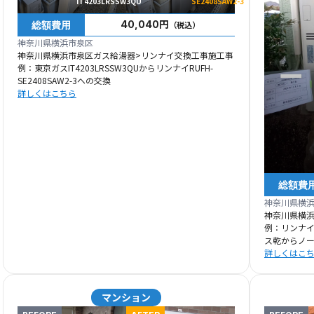
IT4203LRSSW3QU
SE2408SAW2-3
総額費用
40,040円
（税込）
神奈川県横浜市泉区
神奈川県横浜市泉区ガス給湯器>リンナイ交換工事施工事
例：東京ガスIT4203LRSSW3QUからリンナイRUFH-
SE2408SAW2-3への交換
詳しくはこちら
総額費
神奈川県横
神奈川県横
例：リンナイR
ス乾からノーリ
詳しくはこ
マンション