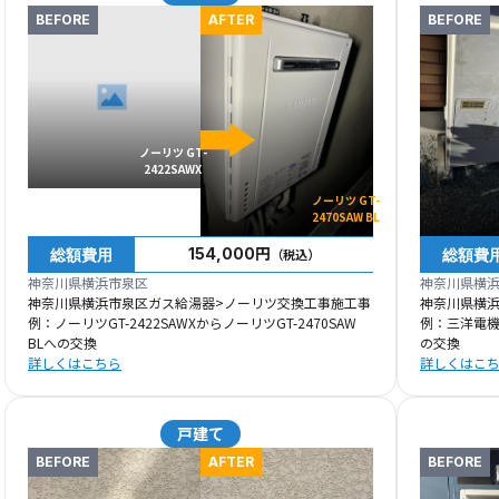
BEFORE
AFTER
BEFORE
ノーリツ GT-
2422SAWX
ノーリツ GT-
2470SAW BL
総額費用
総額費
154,000円
（税込）
神奈川県横浜市泉区
神奈川県横
神奈川県横浜市泉区ガス給湯器>ノーリツ交換工事施工事
神奈川県横
例：ノーリツGT-2422SAWXからノーリツGT-2470SAW
例：三洋電機G
BLへの交換
の交換
詳しくはこちら
詳しくはこ
戸建て
BEFORE
AFTER
BEFORE