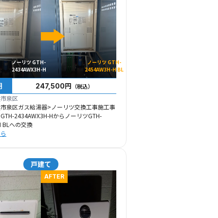
ノーリツ GTH-
ノーリツ GTH-
2434AWX3H-H
2454AW3H-H BL
用
247,500円
（税込）
浜市泉区
浜市泉区ガス給湯器>ノーリツ交換工事施工事
TH-2434AWX3H-HからノーリツGTH-
-H BLへの交換
ちら
戸建て
AFTER