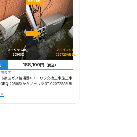
AFTER
ノーリツ GRQ-
ノーリツ GT-
2050SX
C2072SAR BL
用
188,100円
（税込）
浜市泉区
浜市泉区ガス給湯器>ノーリツ交換工事施工事
Q-2050SXからノーリツGT-C2072SAR BL
ちら