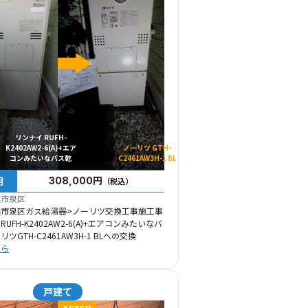
リンナイ RUFH-
K2402AW2-6(A)+エア
ノーリツ GTH-
コンみたいなバス乾
C2461AW3H-1 BL
用
308,000円
（税込）
浜市泉区
浜市泉区ガス給湯器>ノーリツ交換工事施工事
UFH-K2402AW2-6(A)+エアコンみたいなバ
ツGTH-C2461AW3H-1 BLへの交換
ちら
戸建て