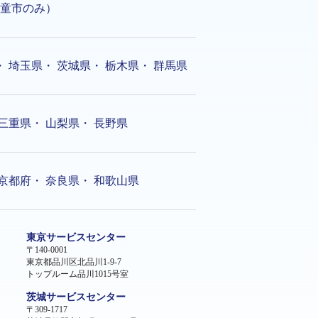
童市のみ）
・
埼玉県
・
茨城県
・
栃木県
・
群馬県
三重県
・
山梨県
・
長野県
京都府
・
奈良県
・
和歌山県
東京サービスセンター
〒140-0001
東京都品川区北品川1-9-7
トップルーム品川1015号室
茨城サービスセンター
〒309-1717