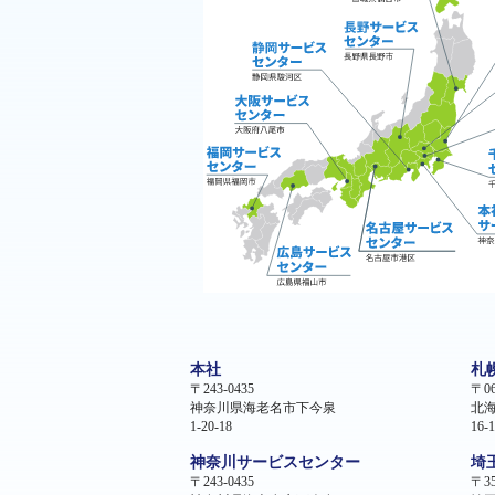
本社
札
〒243-0435
〒06
神奈川県海老名市下今泉
北
1-20-18
16-1
神奈川サービスセンター
埼
〒243-0435
〒35