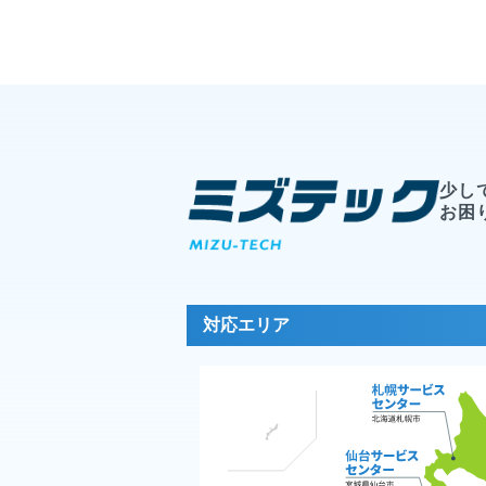
少し
お困
対応エリア