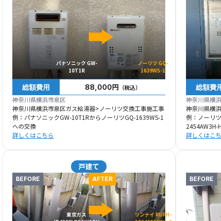
パナソニック GW-
ノーリツ GQ-
10T1R
1639WS-1
総額費用
総額費
88,000円
（税込）
神奈川県横浜市泉区
神奈川県横
神奈川県横浜市泉区ガス給湯器>ノーリツ交換工事施工事
神奈川県横
例：パナソニックGW-10T1RからノーリツGQ-1639WS-1
例：ノーリツG
への交換
2454AW3H
詳しくはこちら
詳しくはこ
戸建て
BEFORE
AFTER
BEFORE
東京ガス
リンナイ RUFH-