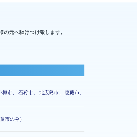
様の元へ駆けつけ致します。
小樽市
、
石狩市
、
北広島市
、
恵庭市
、
童市のみ）