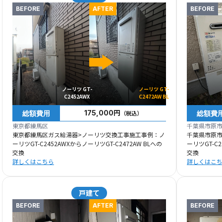
BEFORE
AFTER
BEFORE
ノーリツ GT-
ノーリツ GT-
C2452AWX
C2472AW BL
総額費用
総額費
175,000円
（税込）
東京都練馬区
千葉県市原
東京都練馬区ガス給湯器>ノーリツ交換工事施工事例：ノ
千葉県市原
ーリツGT-C2452AWXからノーリツGT-C2472AW BLへの
ーリツGT-C2
交換
交換
詳しくはこちら
詳しくはこ
戸建て
BEFORE
AFTER
BEFORE