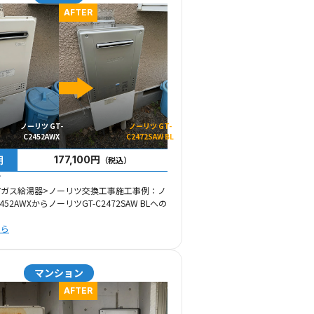
AFTER
ノーリツ GT-
ノーリツ GT-
C2452AWX
C2472SAW BL
用
177,100円
（税込）
市
市ガス給湯器>ノーリツ交換工事施工事例：ノ
452AWXからノーリツGT-C2472SAW BLへの
ちら
マンション
AFTER