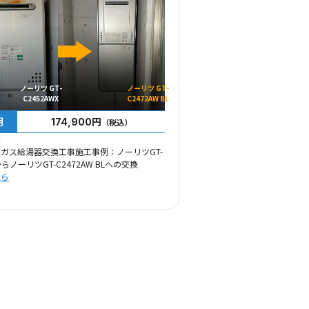
ノーリツ GT-
ノーリツ GT-
C2452AWX
C2472AW BL
用
174,900円
（税込）
区
ガス給湯器交換工事施工事例：ノーリツGT-
からノーリツGT-C2472AW BLへの交換
ちら