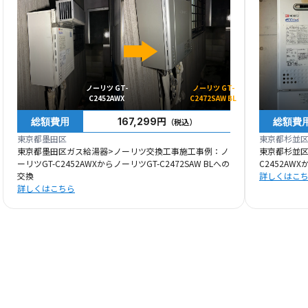
ノーリツ GT-
ノーリツ GT-
C2452AWX
C2472SAW BL
総額費用
総額費
167,299円
（税込）
東京都墨田区
東京都杉並
東京都墨田区ガス給湯器>ノーリツ交換工事施工事例：ノ
東京都杉並区
ーリツGT-C2452AWXからノーリツGT-C2472SAW BLへの
C2452AWX
交換
詳しくはこ
詳しくはこちら