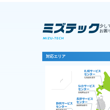
少し
お困
対応エリア