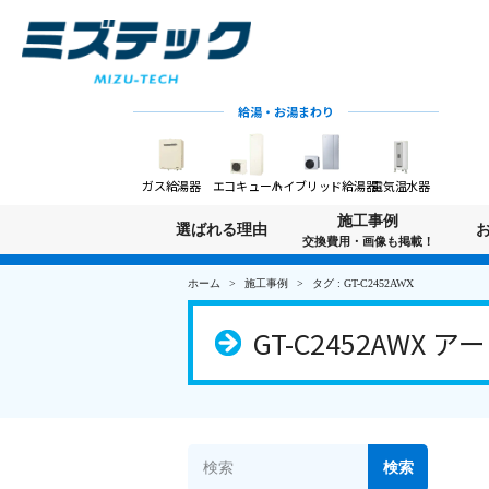
給湯・お湯まわり
ガス給湯器
エコキュート
ハイブリッド給湯器
電気温水器
施工事例
選ばれる理由
交換費用・画像も掲載！
ホーム
施工事例
タグ : GT-C2452AWX
GT-C2452AWX 