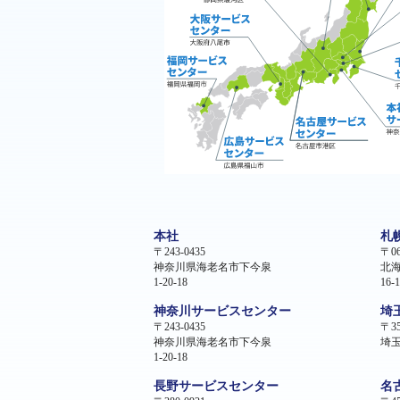
本社
札
〒243-0435
〒06
神奈川県海老名市下今泉
北
1-20-18
16-1
神奈川サービスセンター
埼
〒243-0435
〒35
神奈川県海老名市下今泉
埼玉
1-20-18
長野サービスセンター
名