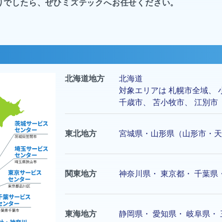
りでしたら、ぜひミズテックへお任せください。
北海道地方
北海道
対象エリアは
札幌市
全域、
千歳市
、
苫小牧市
、
江別市
東北地方
宮城県・山形県（山形市・天
関東地方
神奈川県
・
東京都
・
千葉県
東海地方
静岡県
・
愛知県
・
岐阜県
・