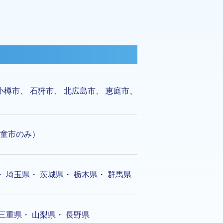
小樽市
、
石狩市
、
北広島市
、
恵庭市
、
童市のみ）
・
埼玉県
・
茨城県
・
栃木県
・
群馬県
三重県
・
山梨県
・
長野県