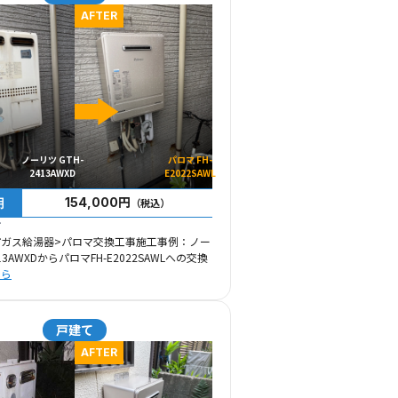
AFTER
ノーリツ GTH-
パロマ FH-
2413AWXD
E2022SAWL
用
154,000円
（税込）
市
市ガス給湯器>パロマ交換工事施工事例：ノー
13AWXDからパロマFH-E2022SAWLへの交換
ちら
戸建て
AFTER