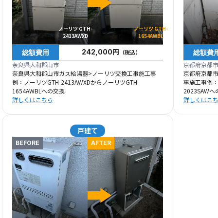
ノーリツ GTH-
ノーリツ GTH-
2413AWXD
1654AWBL
総額費用
総額費
242,000円
（税込）
奈良県大和郡山市
京都府京都
奈良県大和郡山市ガス給湯器>ノーリツ交換工事施工事
京都府京都
例：ノーリツGTH-2413AWXDからノーリツGTH-
事施工事例：ノ
1654AWBLへの交換
2023SAW
詳しくはこちら
詳しくはこ
戸建て
BEFORE
AFTER