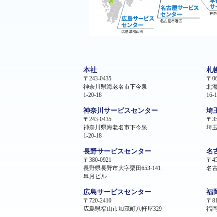
本社
札
〒243-0435
〒06
神奈川県海老名市下今泉
北
1-20-18
16-1
神奈川サービスセンター
埼
〒243-0435
〒35
神奈川県海老名市下今泉
埼玉
1-20-18
長野サービスセンター
名
〒380-0921
〒45
長野県長野市大字栗田653-141
名古
皐月ビル
広島サービスセンター
福
〒720-2410
〒81
広島県福山市加茂町八軒屋329
福岡