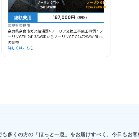
ノーリツ GTH-
ノーリツ GT-
2413AWXD
C2472SAW BL
総額費用
187,000円
（税込）
奈良県奈良市
奈良県奈良市ガス給湯器>ノーリツ交換工事施工事例：ノ
ーリツGTH-2413AWXDからノーリツGT-C2472SAW BLへ
の交換
詳しくはこちら
でも多くの方の「ほっと一息」をお届けすべく、今日もお客