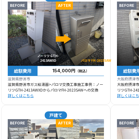
BEFORE
AFTER
BEFORE
ノーリツ GTH-
2413AWXD
パロマ FH-2023SAW
総額費用
総額費
154,000円
（税込）
滋賀県野洲市
大阪府摂津
滋賀県野洲市ガス給湯器>パロマ交換工事施工事例：ノー
大阪府摂津
リツGTH-2413AWXDからパロマFH-2023SAWへの交換
リツGTH-24
詳しくはこちら
詳しくはこ
戸建て
BEFORE
AFTER
BEFORE