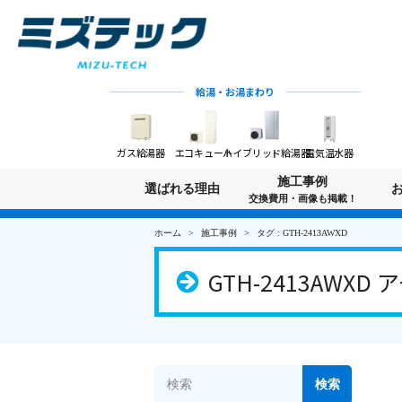
給湯・お湯まわり
ガス給湯器
エコキュート
ハイブリッド給湯器
電気温水器
施工事例
選ばれる理由
交換費用・画像も掲載！
ホーム
施工事例
タグ : GTH-2413AWXD
GTH-2413AWXD