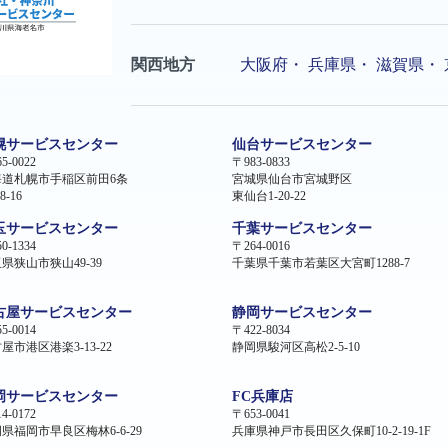
関西地方
大阪府
・
兵庫県
・
滋賀県
・
幌サービスセンター
仙台サービスセンター
5-0022
〒983-0833
海道札幌市手稲区前田6条
宮城県仙台市宮城野区
8-16
東仙台1-20-22
玉サービスセンター
千葉サービスセンター
0-1334
〒264-0016
県狭山市狭山49-39
千葉県千葉市若葉区大宮町1288-7
古屋サービスセンター
静岡サービスセンター
5-0014
〒422-8034
屋市港区港楽3-13-22
静岡県駿河区高松2-5-10
岡サービスセンター
FC兵庫店
4-0172
〒653-0041
県福岡市早良区梅林6-6-29
兵庫県神戸市長田区久保町10-2-19-1F