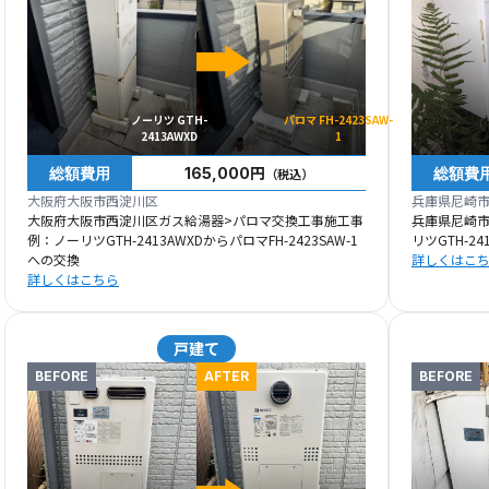
ノーリツ GTH-
パロマ FH-2423SAW-
2413AWXD
1
総額費用
総額費
165,000円
（税込）
大阪府大阪市西淀川区
兵庫県尼崎
大阪府大阪市西淀川区ガス給湯器>パロマ交換工事施工事
兵庫県尼崎
例：ノーリツGTH-2413AWXDからパロマFH-2423SAW-1
リツGTH-24
への交換
詳しくはこ
詳しくはこちら
戸建て
BEFORE
AFTER
BEFORE