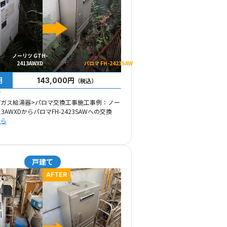
ノーリツ GTH-
2413AWXD
パロマ FH-2423SAW
用
143,000円
（税込）
市
市ガス給湯器>パロマ交換工事施工事例：ノー
13AWXDからパロマFH-2423SAWへの交換
ちら
戸建て
AFTER