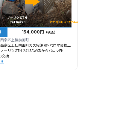
ノーリツ GTH-
2413AWXD
パロマ FH-2023SAW
用
154,000円
（税込）
市西京区上桂前田町
市西京区上桂前田町ガス給湯器>パロマ交換工
ーリツGTH-2413AWXDからパロマFH-
への交換
ちら