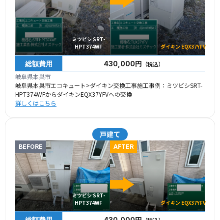
ミツビシ SRT-
HPT374WF
ダイキン EQX37YFV
総額費用
430,000円
（税込）
岐阜県本巣市
岐阜県本巣市エコキュート>ダイキン交換工事施工事例：ミツビシSRT-
HPT374WFからダイキンEQX37YFVへの交換
詳しくはこちら
戸建て
BEFORE
AFTER
ミツビシ SRT-
HPT374WF
ダイキン EQX37YFV
総額費用
430,000円