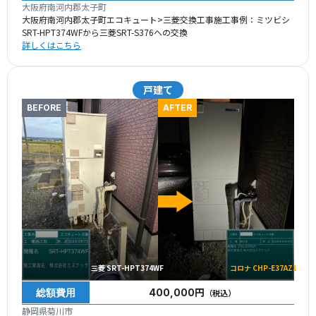
大阪府南河内郡太子町
大阪府南河内郡太子町エコキュート>三菱交換工事施工事例：ミツビシ
SRT-HPT374WFから三菱SRT-S376への交換
詳しくはこちら
戸建て
BEFORE
AFTER
三菱 SRT-HPT374WF
コロナ CHP-E37AZ1
総額費用
400,000円
（税込）
静岡県菊川市