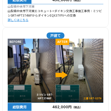
（税込）
山梨県中央市下河東
山梨県中央市下河東エコキュート>ダイキン交換工事施工事例：ミツビ
シSRT-HPT374WFからダイキンEQX37YFVへの交換
詳しくはこちら
戸建て
BEFORE
AFTER
ミツビシ SRT-
HPT374WF
三菱 SRT-S376
総額費用
462,000円
（税込）