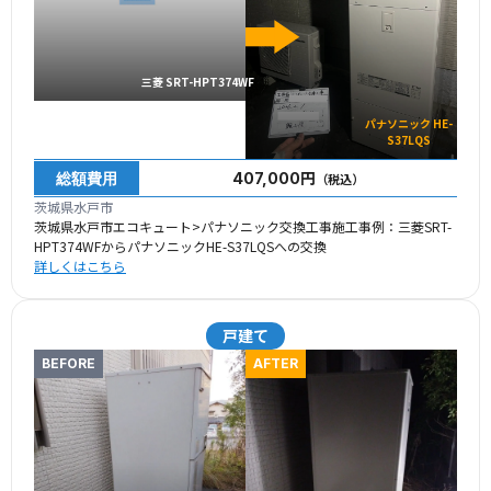
三菱 SRT-HPT374WF
パナソニック HE-
S37LQS
総額費用
407,000円
（税込）
茨城県水戸市
茨城県水戸市エコキュート>パナソニック交換工事施工事例：三菱SRT-
HPT374WFからパナソニックHE-S37LQSへの交換
詳しくはこちら
戸建て
BEFORE
AFTER