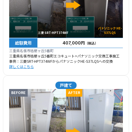
パナソニック HE-
三菱 SRT-HPT374WF
S37LQS
総額費用
407,000円
（税込）
三重県名張市桔梗ヶ丘5番町
三重県名張市桔梗ヶ丘5番町エコキュート>パナソニック交換工事施工
事例：三菱SRT-HPT374WFからパナソニックHE-S37LQSへの交換
詳しくはこちら
戸建て
BEFORE
AFTER