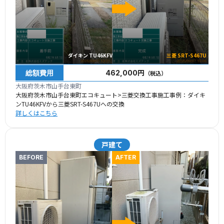
ダイキン TU46KFV
三菱 SRT-S467U
総額費用
462,000円
（税込）
大阪府茨木市山手台東町
大阪府茨木市山手台東町エコキュート>三菱交換工事施工事例：ダイキ
ンTU46KFVから三菱SRT-S467Uへの交換
詳しくはこちら
戸建て
BEFORE
AFTER