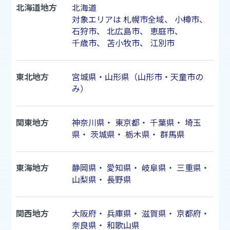
北海道地方
北海道
対象エリアは
札幌市
全域、
小樽市
、
石狩市
、
北広島市
、
恵庭市
、
千歳市
、
苫小牧市
、
江別市
東北地方
宮城県・山形県（山形市・天童市の
み）
関東地方
神奈川県
・
東京都
・
千葉県
・
埼玉
県
・
茨城県
・
栃木県
・
群馬県
東海地方
静岡県
・
愛知県
・
岐阜県
・
三重県
・
山梨県
・
長野県
関西地方
大阪府
・
兵庫県
・
滋賀県
・
京都府
・
奈良県
・
和歌山県