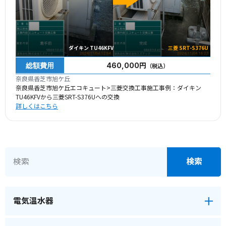
ダイキン TU46KFV
三菱 SRT-S376U
総額費用
460,000円
（税込）
奈良県香芝市旭ケ丘
奈良県香芝市旭ケ丘エコキュート>三菱交換工事施工事例：ダイキン
TU46KFVから三菱SRT-S376Uへの交換
詳しくはこちら
電気温水器