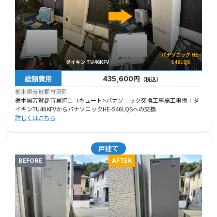
パナソニック HE-
ダイキン TU46KFV
S46LQS
総額費用
435,600円
（税込）
栃木県芳賀郡市貝町
栃木県芳賀郡市貝町エコキュート>パナソニック交換工事施工事例：ダ
イキンTU46KFVからパナソニックHE-S46LQSへの交換
詳しくはこちら
戸建て
BEFORE
AFTER