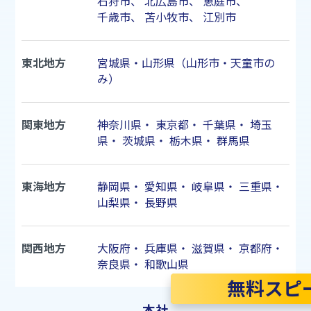
石狩市
、
北広島市
、
恵庭市
、
千歳市
、
苫小牧市
、
江別市
東北地方
宮城県・山形県（山形市・天童市の
み）
関東地方
神奈川県
・
東京都
・
千葉県
・
埼玉
県
・
茨城県
・
栃木県
・
群馬県
東海地方
静岡県
・
愛知県
・
岐阜県
・
三重県
・
山梨県
・
長野県
関西地方
大阪府
・
兵庫県
・
滋賀県
・
京都府
・
奈良県
・
和歌山県
無料スピ
本社