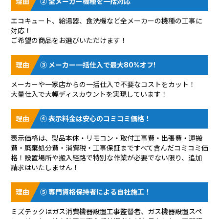
② 全メーカー機種を一括対応
エコキュート、給湯器、食洗機など全メーカーの機種の工事に
対応！
ご希望の商品をお選びいただけます！
③ メーカー一括仕入で最大80%オフ!
メーカーや一家店からの一括仕入で不要なコストをカット！
大量仕入で大幅ディスカウントを実現しています！
④ 表示料金は安心のコミコミ価格！
表示価格は、製品本体・リモコン・取付工事費・出張費・運搬
費・廃棄処分費・消費税・工事保証まですべて含んだコミコミ価
格！設置場所や搬入経路で特別な作業が必要でない限り、追加
請求はいたしません！
⑤ 専門資格保持者による自社施工！
ミズテックはガス消費機器設置工事監督者、ガス機器設置スペ