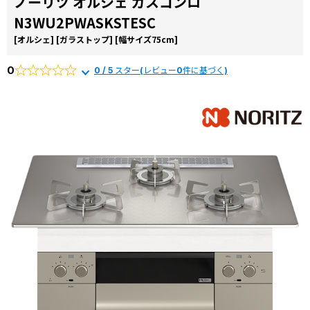
ノーリツ オルシェ ガスコンロ
コラ
N3WU2PWASKSTESC
ム
[オルシェ]
[ガラストップ]
[幅サイズ75cm]
施工
事例
0
0 / 5 スター(レビュー0件に基づく)
よく
ある
質問