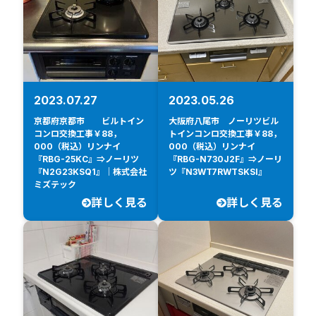
2023.07.27
2023.05.26
京都府京都市 ビルトイン
大阪府八尾市 ノーリツビル
コンロ交換工事￥88，
トインコンロ交換工事￥88，
000（税込）リンナイ
000（税込）リンナイ
『RBG-25KC』⇒ノーリツ
『RBG-N730J2F』⇒ノーリ
『N2G23KSQ1』｜株式会社
ツ『N3WT7RWTSKSI』
ミズテック
詳しく見る
詳しく見る