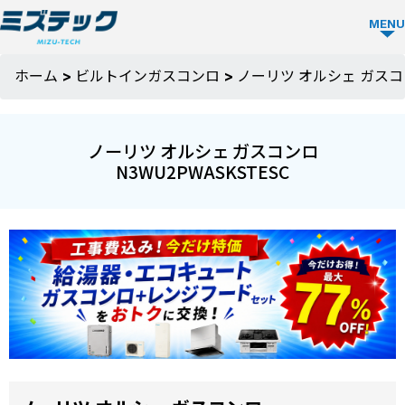
MENU
ガス
ホーム
>
ビルトインガスコンロ
>
ノーリツ オルシェ ガスコン
コン
ロ
ノーリツ オルシェ ガスコンロ
TOP
N3WU2PWASKSTESC
ミズ
テッ
クの
強み
選ば
お役
れる
立ち
理由