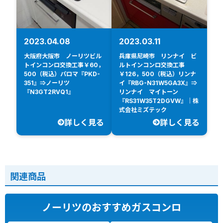
2023.04.08
2023.03.11
大阪府大阪市 ノーリツビル
兵庫県尼崎市 リンナイ ビ
トインコンロ交換工事￥60，
ルトインコンロ交換工事
500（税込）パロマ『PKD-
￥126，500（税込）リンナ
351』⇒ノーリツ
イ『RBG-N31W5GA3X』⇒
『N3GT2RVQ1』
リンナイ マイトーン
『RS31W35T2DGVW』｜株
式会社ミズテック
詳しく見る
詳しく見る
関連商品
ノーリツのおすすめガスコンロ