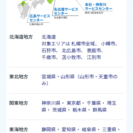
北海道地方
北海道
対象エリアは
札幌市
全域、
小樽市
、
石狩市
、
北広島市
、
恵庭市
、
千歳市
、
苫小牧市
、
江別市
東北地方
宮城県・山形県（山形市・天童市の
み）
関東地方
神奈川県
・
東京都
・
千葉県
・
埼玉
県
・
茨城県
・
栃木県
・
群馬県
東海地方
静岡県
・
愛知県
・
岐阜県
・
三重県
・