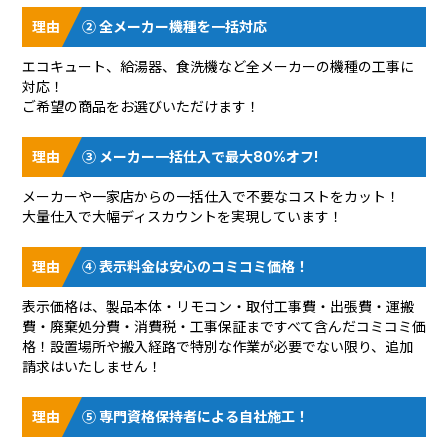
② 全メーカー機種を一括対応
エコキュート、給湯器、食洗機など全メーカーの機種の工事に
対応！
ご希望の商品をお選びいただけます！
③ メーカー一括仕入で最大80%オフ!
メーカーや一家店からの一括仕入で不要なコストをカット！
大量仕入で大幅ディスカウントを実現しています！
④ 表示料金は安心のコミコミ価格！
表示価格は、製品本体・リモコン・取付工事費・出張費・運搬
費・廃棄処分費・消費税・工事保証まですべて含んだコミコミ価
格！設置場所や搬入経路で特別な作業が必要でない限り、追加
請求はいたしません！
⑤ 専門資格保持者による自社施工！