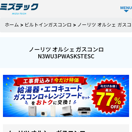
MENU
ビルトイ
ホーム
>
ビルトインガスコンロ
>
ノーリツ オルシェ ガスコン
ン食洗機
TOP
ノーリツ オルシェ ガスコンロ
N3WU3PWASKSTESC
ビルトイン
食洗機を選
ぶ
メーカーか
ミズテック
ら選ぶ
の強み
Panasonic
人気モデル
選ばれる理