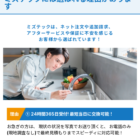
す
ミズテックは、ネット注文や追加請求、
アフターサービスや保証に
不安を感じる
お客様から選ばれています！
① 24時間365日受付! 最短当日に交換可能！
お急ぎの方は、 現状の状況を
写真でお送り頂く
と、 お電話のみ
(現地調査なし)で最終見積もりまでスピーディに対応可能！