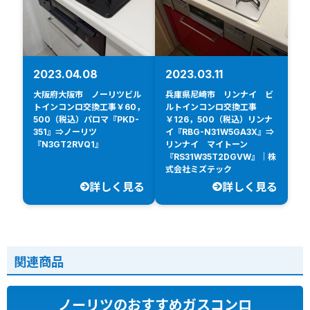
2023.04.08
2023.03.11
大阪府大阪市 ノーリツビル
兵庫県尼崎市 リンナイ ビ
トインコンロ交換工事￥60，
ルトインコンロ交換工事
500（税込）パロマ『PKD-
￥126，500（税込）リンナ
351』⇒ノーリツ
イ『RBG-N31W5GA3X』⇒
『N3GT2RVQ1』
リンナイ マイトーン
『RS31W35T2DGVW』｜株
式会社ミズテック
詳しく見る
詳しく見る
関連商品
ノーリツのおすすめガスコンロ