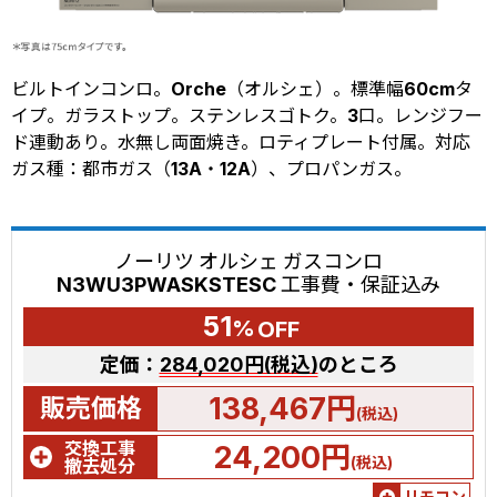
ビルトインコンロ。Orche（オルシェ）。標準幅60cmタ
イプ。ガラストップ。ステンレスゴトク。3口。レンジフー
ド連動あり。水無し両面焼き。ロティプレート付属。対応
ガス種：都市ガス（13A・12A）、プロパンガス。
ノーリツ オルシェ ガスコンロ
N3WU3PWASKSTESC 工事費・保証込み
51
%
OFF
定価：
284,020円(税込)
のところ
138,467円
販売価格
(税込)
交換工事
24,200円
(税込)
撤去処分
リモコン