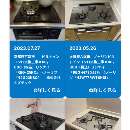
2023.07.27
2023.05.26
京都府京都市 ビルトイン
大阪府八尾市 ノーリツビル
コンロ交換工事￥88，
トインコンロ交換工事￥88，
000（税込）リンナイ
000（税込）リンナイ
『RBG-25KC』⇒ノーリツ
『RBG-N730J2F』⇒ノーリ
『N2G23KSQ1』｜株式会社
ツ『N3WT7RWTSKSI』
ミズテック
詳しく見る
詳しく見る