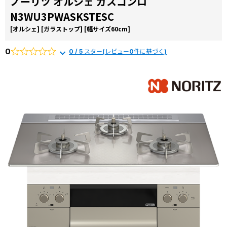
ノーリツ オルシェ ガスコンロ
お役立ち
から選ぶ
由
N3WU3PWASKSTESC
コラム
リンナイ
[オルシェ]
[ガラストップ]
[幅サイズ60cm]
商品一覧か
交換費用
ら選ぶ
0
0 / 5 スター(レビュー0件に基づく)
よくある
質問
施工事例