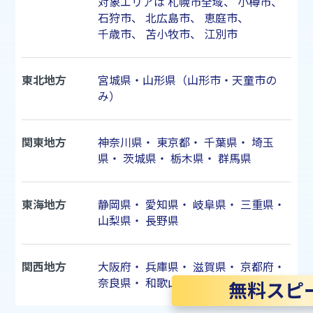
対象エリアは
札幌市
全域、
小樽市
、
石狩市
、
北広島市
、
恵庭市
、
千歳市
、
苫小牧市
、
江別市
東北地方
宮城県・山形県（山形市・天童市の
み）
関東地方
神奈川県
・
東京都
・
千葉県
・
埼玉
県
・
茨城県
・
栃木県
・
群馬県
東海地方
静岡県
・
愛知県
・
岐阜県
・
三重県
・
山梨県
・
長野県
関西地方
大阪府
・
兵庫県
・
滋賀県
・
京都府
・
奈良県
・
和歌山県
無料スピ