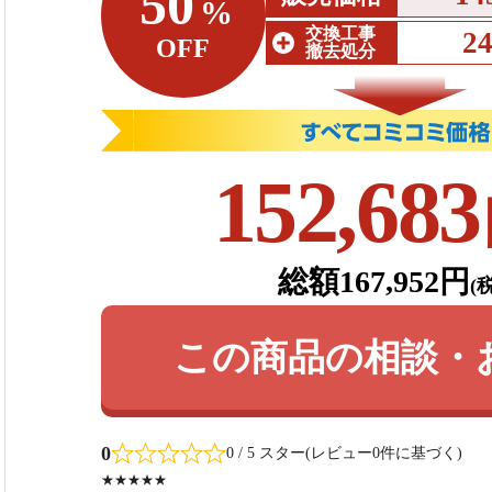
50
%
交換工事
2
OFF
撤去処分
152,683
総額167,952円
(
この商品の相談・
0
0 / 5 スター(レビュー0件に基づく)
★★★★★