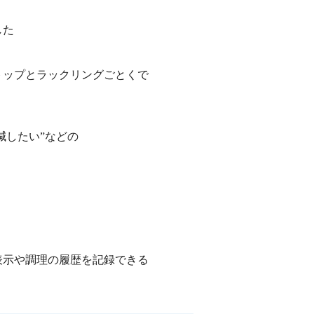
した
トップとラックリングごとくで
減したい”などの
表示や調理の履歴を記録できる