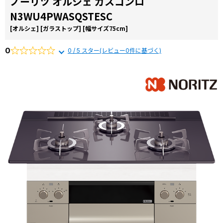
ノーリツ オルシェ ガスコンロ
コラ
N3WU4PWASQSTESC
ム
[オルシェ]
[ガラストップ]
[幅サイズ75cm]
施工
事例
0
0 / 5 スター(レビュー0件に基づく)
よく
ある
質問