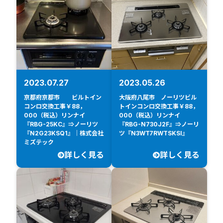
2023.07.27
2023.05.26
京都府京都市 ビルトイン
大阪府八尾市 ノーリツビル
コンロ交換工事￥88，
トインコンロ交換工事￥88，
000（税込）リンナイ
000（税込）リンナイ
『RBG-25KC』⇒ノーリツ
『RBG-N730J2F』⇒ノーリ
『N2G23KSQ1』｜株式会社
ツ『N3WT7RWTSKSI』
ミズテック
詳しく見る
詳しく見る