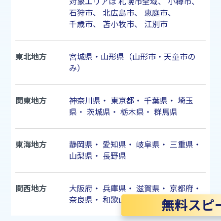
対象エリアは
札幌市
全域、
小樽市
、
石狩市
、
北広島市
、
恵庭市
、
千歳市
、
苫小牧市
、
江別市
東北地方
宮城県・山形県（山形市・天童市の
み）
関東地方
神奈川県
・
東京都
・
千葉県
・
埼玉
県
・
茨城県
・
栃木県
・
群馬県
東海地方
静岡県
・
愛知県
・
岐阜県
・
三重県
・
山梨県
・
長野県
関西地方
大阪府
・
兵庫県
・
滋賀県
・
京都府
・
奈良県
・
和歌山県
無料スピ