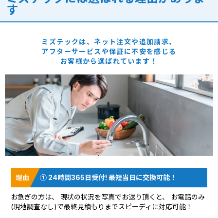
す
ミズテックは、ネット注文や追加請求、
アフターサービスや保証に
不安を感じる
お客様から選ばれています！
① 24時間365日受付! 最短当日に交換可能！
お急ぎの方は、 現状の状況を
写真でお送り頂く
と、 お電話のみ
(現地調査なし)で最終見積もりまでスピーディに対応可能！