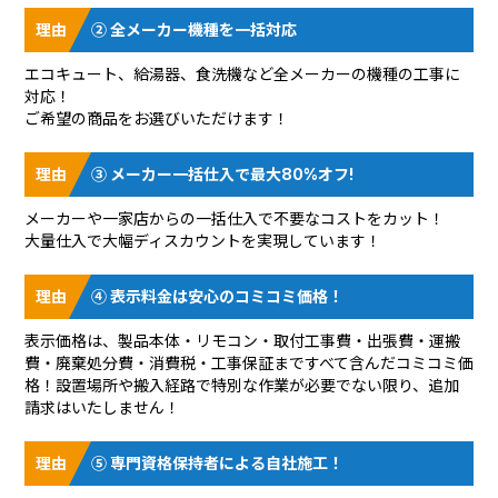
② 全メーカー機種を一括対応
エコキュート、給湯器、食洗機など全メーカーの機種の工事に
対応！
ご希望の商品をお選びいただけます！
③ メーカー一括仕入で最大80%オフ!
メーカーや一家店からの一括仕入で不要なコストをカット！
大量仕入で大幅ディスカウントを実現しています！
④ 表示料金は安心のコミコミ価格！
表示価格は、製品本体・リモコン・取付工事費・出張費・運搬
費・廃棄処分費・消費税・工事保証まですべて含んだコミコミ価
格！設置場所や搬入経路で特別な作業が必要でない限り、追加
請求はいたしません！
⑤ 専門資格保持者による自社施工！