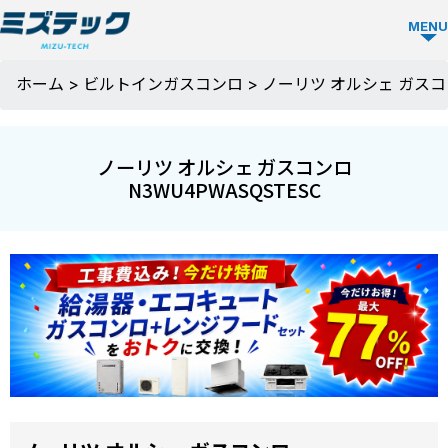
MENU
ガス
ホーム
>
ビルトインガスコンロ
>
ノーリツ オルシェ ガスコン
コン
ロ
ノーリツ オルシェ ガスコンロ
TOP
N3WU4PWASQSTESC
ミズ
テッ
クの
強み
選ば
お役
れる
立ち
理由