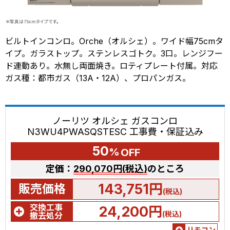
ビルトインコンロ。Orche（オルシェ）。ワイド幅75cmタ
イプ。ガラストップ。ステンレスゴトク。3口。レンジフー
ド連動あり。水無し両面焼き。ロティプレート付属。対応
ガス種：都市ガス（13A・12A）、プロパンガス。
ノーリツ オルシェ ガスコンロ
N3WU4PWASQSTESC 工事費・保証込み
50
%
OFF
定価：
290,070円(税込)
のところ
143,751円
販売価格
(税込)
交換工事
24,200円
(税込)
撤去処分
リモコン