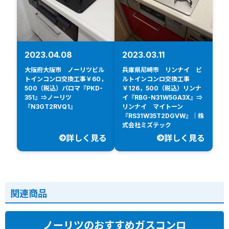
2023.04.08
2023.03.11
大阪府大阪市 ノーリツビル
兵庫県尼崎市 リンナイ ビ
トインコンロ交換工事￥60，
ルトインコンロ交換工事
500（税込）パロマ『PKD-
￥126，500（税込）リンナ
351』⇒ノーリツ
イ『RBG-N31W5GA3X』⇒
『N3GT2RVQ1』
リンナイ マイトーン
『RS31W35T2DGVW』｜株
式会社ミズテック
詳しく見る
詳しく見る
関連商品
ノーリツのおすすめガスコンロ