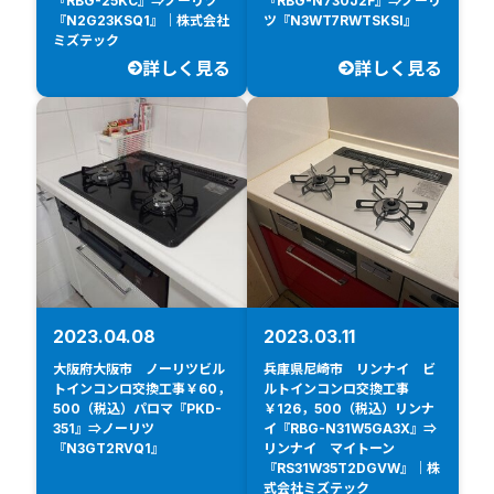
『RBG-25KC』⇒ノーリツ
『RBG-N730J2F』⇒ノーリ
『N2G23KSQ1』｜株式会社
ツ『N3WT7RWTSKSI』
ミズテック
詳しく見る
詳しく見る
2023.04.08
2023.03.11
大阪府大阪市 ノーリツビル
兵庫県尼崎市 リンナイ ビ
トインコンロ交換工事￥60，
ルトインコンロ交換工事
500（税込）パロマ『PKD-
￥126，500（税込）リンナ
351』⇒ノーリツ
イ『RBG-N31W5GA3X』⇒
『N3GT2RVQ1』
リンナイ マイトーン
『RS31W35T2DGVW』｜株
式会社ミズテック