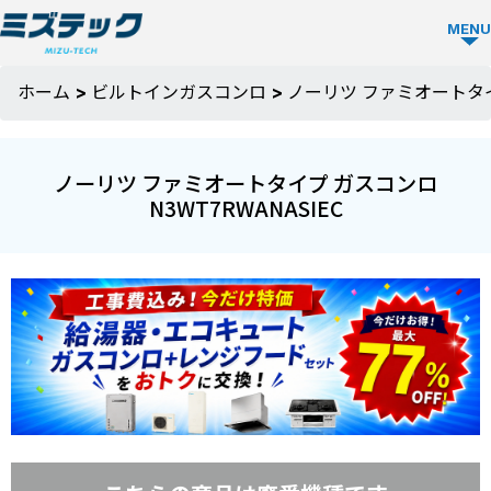
MENU
ガス
ホーム
>
ビルトインガスコンロ
>
ノーリツ ファミオートタイプ
コン
ロ
ノーリツ ファミオートタイプ ガスコンロ
TOP
N3WT7RWANASIEC
ミズ
テッ
クの
強み
選ば
お役
れる
立ち
理由