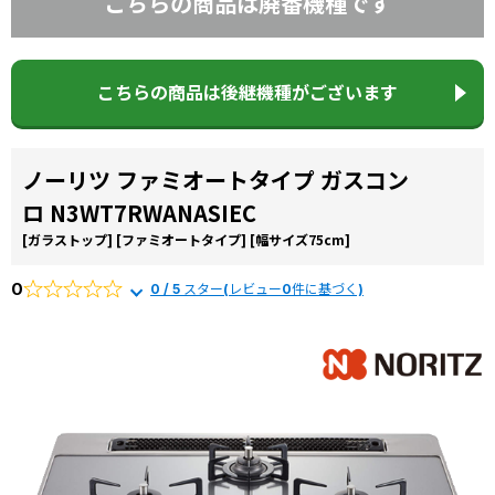
こちらの商品は廃番機種です
コラ
ム
施工
こちらの商品は後継機種がございます
事例
よく
ある
ノーリツ ファミオートタイプ ガスコン
質問
ロ N3WT7RWANASIEC
[ガラストップ]
[ファミオートタイプ]
[幅サイズ75cm]
0
0 / 5 スター(レビュー0件に基づく)