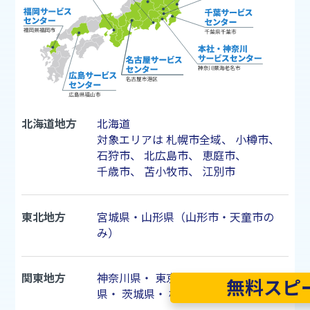
北海道地方
北海道
対象エリアは
札幌市
全域、
小樽市
、
石狩市
、
北広島市
、
恵庭市
、
千歳市
、
苫小牧市
、
江別市
東北地方
宮城県・山形県（山形市・天童市の
み）
関東地方
神奈川県
・
東京都
・
千葉県
・
埼玉
無料スピ
県
・
茨城県
・
栃木県
・
群馬県