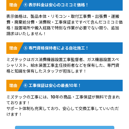
④ 表示料金は安心のコミコミ価格！
表示価格は、製品本体・リモコン・取付工事費・出張費・運搬
費・廃棄処分費・消費税・工事保証まですべて含んだコミコミ価
格！設置場所や搬入経路で特別な作業が必要でない限り、追加
請求はいたしません！
⑤ 専門資格保持者による自社施工！
ミズテックはガス消費機器設置工事監督者、ガス機器設置スペ
シャリスト、給水装置工事主任技術者などを保有した、専門資
格と知識を保有したスタッフが担当します！
⑥ 工事保証は安心の最長10年！
ミズテックの工事には、10年の商品・工事保証が無料で含まれ
ております！
サポート体制も充実しており、安心して交換工事していいただ
けます！