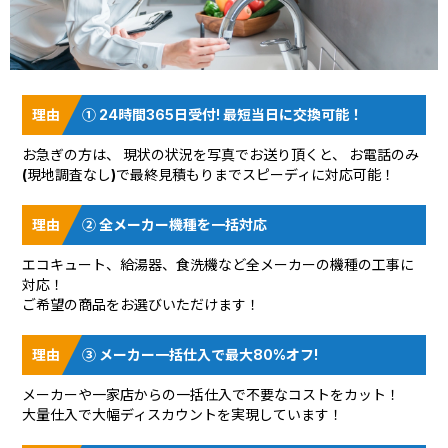
① 24時間365日受付! 最短当日に交換可能！
お急ぎの方は、 現状の状況を
写真でお送り頂く
と、 お電話のみ
(現地調査なし)で最終見積もりまでスピーディに対応可能！
② 全メーカー機種を一括対応
エコキュート、給湯器、食洗機など全メーカーの機種の工事に
対応！
ご希望の商品をお選びいただけます！
③ メーカー一括仕入で最大80%オフ!
メーカーや一家店からの一括仕入で不要なコストをカット！
大量仕入で大幅ディスカウントを実現しています！