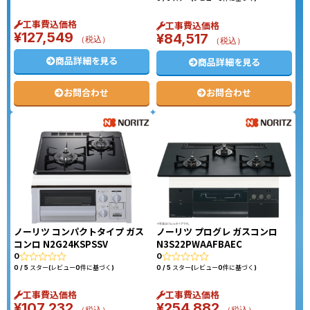
工事費込価格
工事費込価格
¥
127,549
¥
84,517
（税込）
（税込）
商品詳細を見る
商品詳細を見る
お問合わせ
お問合わせ
ノーリツ コンパクトタイプ ガス
ノーリツ プログレ ガスコンロ
コンロ N2G24KSPSSV
N3S22PWAAFBAEC
0
0
0 / 5 スター(レビュー0件に基づく)
0 / 5 スター(レビュー0件に基づく)
工事費込価格
工事費込価格
¥
107,232
¥
254,882
（税込）
（税込）