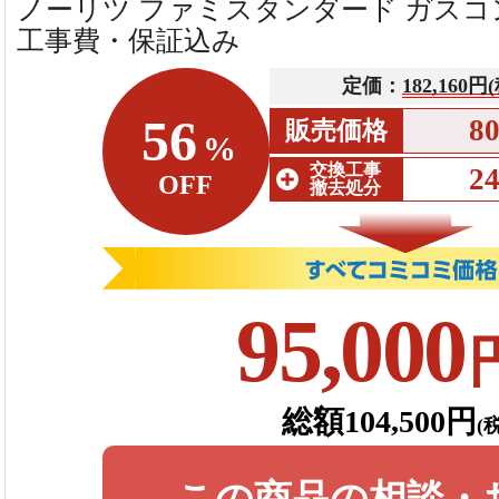
ノーリツ ファミスタンダード ガスコンロ 
工事費・保証込み
定価：
182,160円
56
8
販売価格
%
交換工事
2
OFF
撤去処分
95,000
総額104,500円
(
この商品の相談・