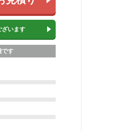
ございます
種です