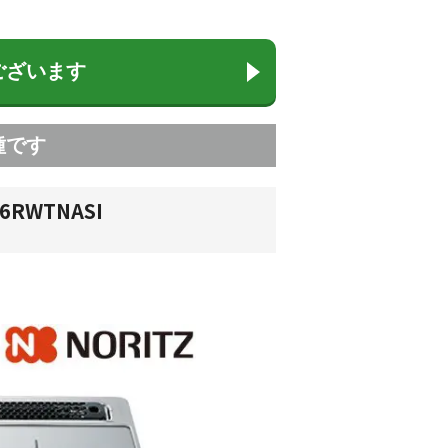
ございます
種です
RWTNASI