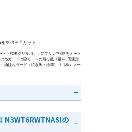
※
99.9％
カット
ード（標準グリル用）」にてサンマ3尾をオート
油はねガードは除く）への飛び散り量を5回測定
型＋油はねガード（焼き魚・標準）《（株）ノー
3WT6RWTNASIの