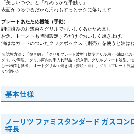
「美しいつや」と「なめらかな手触り」
表面がつるつるだから汚れもすっとラクに落ちます
プレートあたため機能（手動）
調理済みのお惣菜をグリルでおいしくあたため直し
お魚、トーストも時間設定するだけでおいしく焼き上げ、
油はねガードのついたクックボックス（別売）を使うと油はねを
※ 試験方法：「焼き網」「グリルプレート波型（標準グリル用）+油はねガ
グリルで調理。 グリル庫内お手入れ部品（焼き網、グリルプレート波型、
し平均値を算出。 オートグリル：焼き網（姿焼・弱）、グリルプレート波
リツ調べ》
基本仕様
ノーリツ ファミスタンダード ガスコンロ N
特長