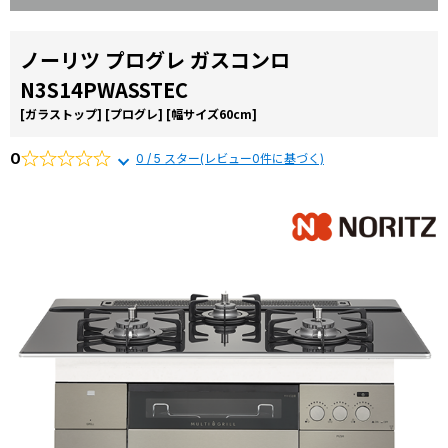
お役立ち
から選ぶ
由
コラム
リンナイ
ノーリツ プログレ ガスコンロ
商品一覧か
N3S14PWASSTEC
交換費用
ら選ぶ
よくある
[ガラストップ]
[プログレ]
[幅サイズ60cm]
質問
施工事例
0
0 / 5 スター(レビュー0件に基づく)