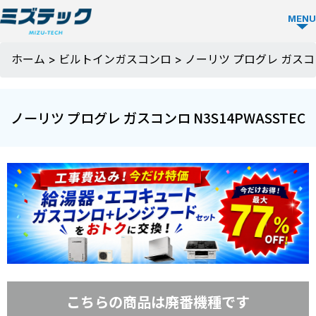
MENU
ビルトイ
ホーム
>
ビルトインガスコンロ
>
ノーリツ プログレ ガスコン
ン食洗機
TOP
ノーリツ プログレ ガスコンロ N3S14PWASSTEC
ビルトイン
食洗機を選
ぶ
メーカーか
ミズテック
ら選ぶ
の強み
こちらの商品は廃番機種です
Panasonic
人気モデル
選ばれる理