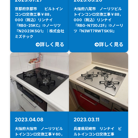
京都府京都市 ビルトイン
大阪府八尾市 ノーリツビル
コンロ交換工事￥88，
トインコンロ交換工事￥88，
000（税込）リンナイ
000（税込）リンナイ
『RBG-25KC』⇒ノーリツ
『RBG-N730J2F』⇒ノーリ
『N2G23KSQ1』｜株式会社
ツ『N3WT7RWTSKSI』
ミズテック
詳しく見る
詳しく見る
2023.04.08
2023.03.11
大阪府大阪市 ノーリツビル
兵庫県尼崎市 リンナイ ビ
トインコンロ交換工事￥60，
ルトインコンロ交換工事