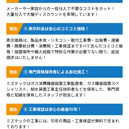
メーカーや一家店からの一括仕入で不要なコストをカット！
大量仕入で大幅ディスカウントを実現しています！
④ 表示料金は安心のコミコミ価格！
表示価格は、製品本体・リモコン・取付工事費・出張費・運搬
費・廃棄処分費・消費税・工事保証まですべて含んだコミコミ価
格！設置場所や搬入経路で特別な作業が必要でない限り、追加
請求はいたしません！
⑤ 専門資格保持者による自社施工！
ミズテックはガス消費機器設置工事監督者、ガス機器設置スペ
シャリスト、給水装置工事主任技術者などを保有した、専門資
格と知識を保有したスタッフが担当します！
⑥ 工事保証は安心の最長10年！
ミズテックの工事には、10年の商品・工事保証が無料で含まれ
ております！