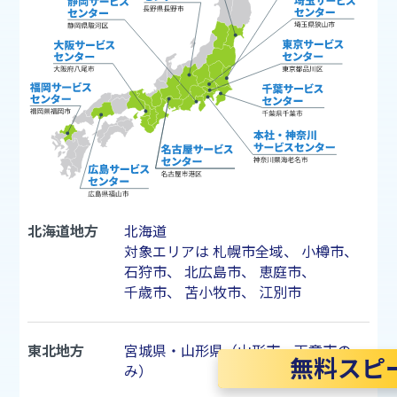
北海道地方
北海道
対象エリアは
札幌市
全域、
小樽市
、
石狩市
、
北広島市
、
恵庭市
、
千歳市
、
苫小牧市
、
江別市
東北地方
宮城県・山形県（山形市・天童市の
無料スピ
み）