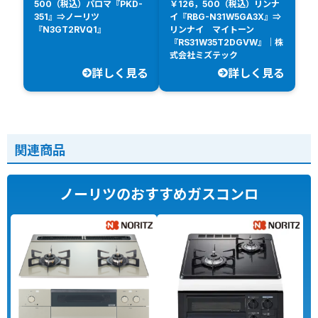
500（税込）パロマ『PKD-
￥126，500（税込）リンナ
351』⇒ノーリツ
イ『RBG-N31W5GA3X』⇒
『N3GT2RVQ1』
リンナイ マイトーン
『RS31W35T2DGVW』｜株
式会社ミズテック
詳しく見る
詳しく見る
関連商品
ノーリツのおすすめガスコンロ