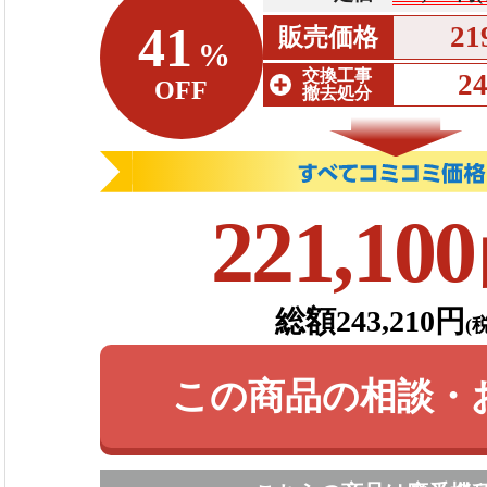
41
21
販売価格
%
交換工事
2
OFF
撤去処分
221,100
総額243,210円
(
この商品の相談・