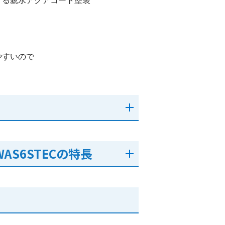
する親水アクアコート塗装
やすいので
AS6STECの特長