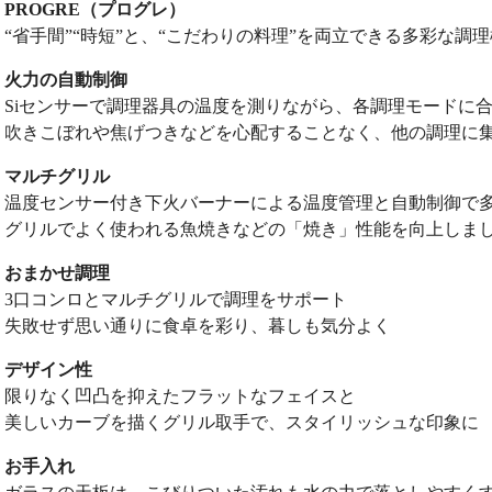
PROGRE（プログレ）
“省手間”“時短”と、“こだわりの料理”を両立できる多彩な調
火力の自動制御
Siセンサーで調理器具の温度を測りながら、各調理モードに
吹きこぼれや焦げつきなどを心配することなく、他の調理に
マルチグリル
温度センサー付き下火バーナーによる温度管理と自動制御で
グリルでよく使われる魚焼きなどの「焼き」性能を向上しま
おまかせ調理
3口コンロとマルチグリルで調理をサポート
失敗せず思い通りに食卓を彩り、暮しも気分よく
デザイン性
限りなく凹凸を抑えたフラットなフェイスと
美しいカーブを描くグリル取手で、スタイリッシュな印象に
お手入れ