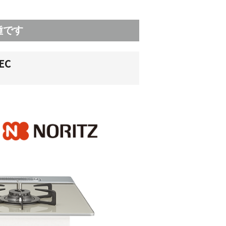
種です
EC