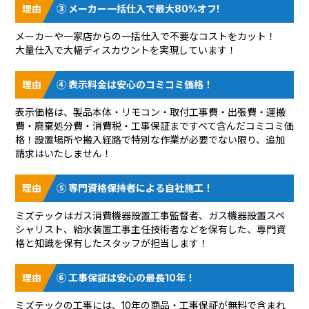
③ メーカー一括仕入で最大80%オフ!
メーカーや一家店からの一括仕入で不要なコストをカット！
大量仕入で大幅ディスカウントを実現しています！
④ 表示料金は安心のコミコミ価格！
表示価格は、製品本体・リモコン・取付工事費・出張費・運搬
費・廃棄処分費・消費税・工事保証まですべて含んだコミコミ価
格！設置場所や搬入経路で特別な作業が必要でない限り、追加
請求はいたしません！
⑤ 専門資格保持者による自社施工！
ミズテックはガス消費機器設置工事監督者、ガス機器設置スペ
シャリスト、給水装置工事主任技術者などを保有した、専門資
格と知識を保有したスタッフが担当します！
⑥ 工事保証は安心の最長10年！
ミズテックの工事には、10年の商品・工事保証が無料で含まれ