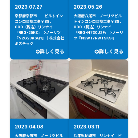
2023.07.27
2023.05.26
京都府京都市 ビルトイン
大阪府八尾市 ノーリツビル
コンロ交換工事￥88，
トインコンロ交換工事￥88，
000（税込）リンナイ
000（税込）リンナイ
『RBG-25KC』⇒ノーリツ
『RBG-N730J2F』⇒ノーリ
『N2G23KSQ1』｜株式会社
ツ『N3WT7RWTSKSI』
ミズテック
詳しく見る
詳しく見る
2023.04.08
2023.03.11
大阪府大阪市 ノーリツビル
兵庫県尼崎市 リンナイ ビ