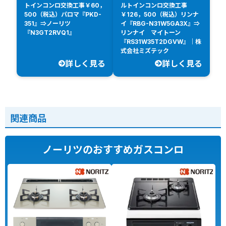
トインコンロ交換工事￥60，
ルトインコンロ交換工事
500（税込）パロマ『PKD-
￥126，500（税込）リンナ
351』⇒ノーリツ
イ『RBG-N31W5GA3X』⇒
『N3GT2RVQ1』
リンナイ マイトーン
『RS31W35T2DGVW』｜株
式会社ミズテック
詳しく見る
詳しく見る
関連商品
ノーリツのおすすめガスコンロ