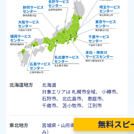
北海道地方
北海道
対象エリアは
札幌市
全域、
小樽市
、
石狩市
、
北広島市
、
恵庭市
、
千歳市
、
苫小牧市
、
江別市
無料スピ
東北地方
宮城県・山形県（山形市・天童市の
み）