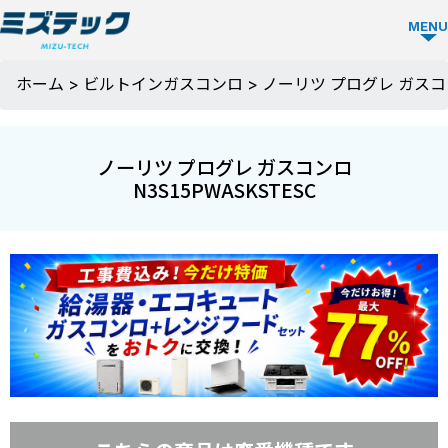
MENU
ガス
ホーム
>
ビルトインガスコンロ
>
ノーリツ プログレ ガスコンロ
コン
ロ
ノーリツ プログレ ガスコンロ
TOP
N3S15PWASKSTESC
ミズ
テッ
クの
強み
選ば
お役
れる
立ち
理由