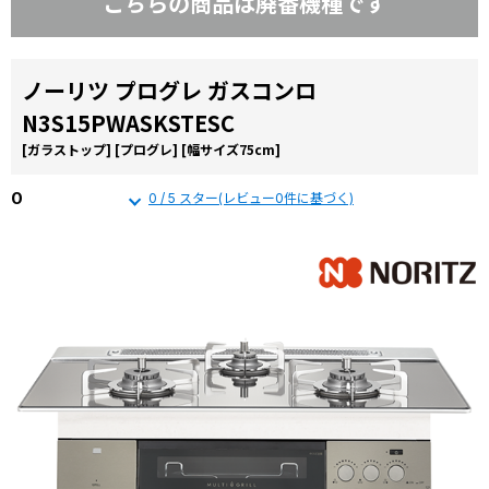
こちらの商品は廃番機種です
コラ
ム
施工
ノーリツ プログレ ガスコンロ
事例
N3S15PWASKSTESC
よく
[ガラストップ]
[プログレ]
[幅サイズ75cm]
ある
質問
0
0 / 5 スター(レビュー0件に基づく)