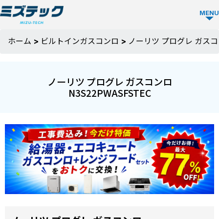
MENU
ビルトイ
ホーム
>
ビルトインガスコンロ
>
ノーリツ プログレ ガスコン
ン食洗機
TOP
ノーリツ プログレ ガスコンロ
N3S22PWASFSTEC
ビルトイン
食洗機を選
ぶ
メーカーか
ミズテック
ら選ぶ
の強み
Panasonic
人気モデル
選ばれる理