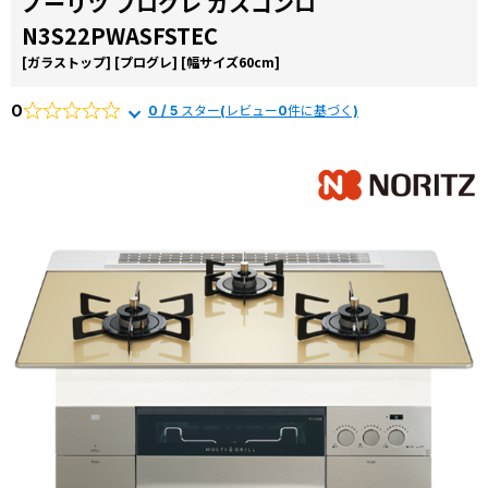
ノーリツ プログレ ガスコンロ
お役立ち
から選ぶ
由
N3S22PWASFSTEC
コラム
リンナイ
[ガラストップ]
[プログレ]
[幅サイズ60cm]
商品一覧か
交換費用
ら選ぶ
0
0 / 5 スター(レビュー0件に基づく)
よくある
質問
施工事例