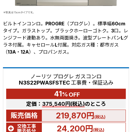
ビルトインコンロ。PROGRE（プログレ）。標準幅60cm
タイプ。ガラストップ。ブラックホーローゴトク。3口。レ
ンジフード連動あり。水無両面焼き。波型プレートパンLグ
ラネ付属。キャセロールL付属。対応ガス種：都市ガス
（13A・12A）、プロパンガス。
ノーリツ プログレ ガスコンロ
N3S22PWASFSTEC 工事費・保証込み
41
%
OFF
定価：
375,540円(税込)
のところ
219,870円
販売価格
(税込)
交換工事
24,200円
(税込)
撤去処分