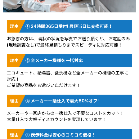
① 24時間365日受付! 最短当日に交換可能！
お急ぎの方は、 現状の状況を
写真でお送り頂く
と、 お電話のみ
(現地調査なし)で最終見積もりまでスピーディに対応可能！
② 全メーカー機種を一括対応
エコキュート、給湯器、食洗機など全メーカーの機種の工事に
対応！
ご希望の商品をお選びいただけます！
③ メーカー一括仕入で最大80%オフ!
メーカーや一家店からの一括仕入で不要なコストをカット！
大量仕入で大幅ディスカウントを実現しています！
④ 表示料金は安心のコミコミ価格！