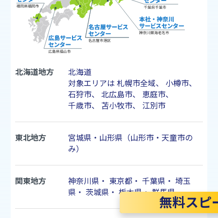
北海道地方
北海道
対象エリアは
札幌市
全域、
小樽市
、
石狩市
、
北広島市
、
恵庭市
、
千歳市
、
苫小牧市
、
江別市
東北地方
宮城県・山形県（山形市・天童市の
み）
関東地方
神奈川県
・
東京都
・
千葉県
・
埼玉
県
・
茨城県
・
栃木県
・
群馬県
無料スピ