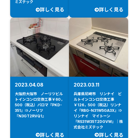
ミズテック
詳しく見る
詳しく見る
2023.04.08
2023.03.11
大阪府大阪市 ノーリツビル
兵庫県尼崎市 リンナイ ビ
トインコンロ交換工事￥60，
ルトインコンロ交換工事
500（税込）パロマ『PKD-
￥126，500（税込）リンナ
351』⇒ノーリツ
イ『RBG-N31W5GA3X』⇒
『N3GT2RVQ1』
リンナイ マイトーン
『RS31W35T2DGVW』｜株
式会社ミズテック
詳しく見る
詳しく見る