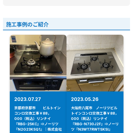
施工事例のご紹介
2023.07.27
2023.05.26
京都府京都市 ビルトイン
大阪府八尾市 ノーリツビル
コンロ交換工事￥88，
トインコンロ交換工事￥88，
000（税込）リンナイ
000（税込）リンナイ
『RBG-25KC』⇒ノーリツ
『RBG-N730J2F』⇒ノーリ
『N2G23KSQ1』｜株式会社
ツ『N3WT7RWTSKSI』