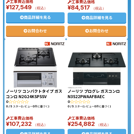
工事費込価格
工事費込価格
¥
127,549
¥
84,517
（税込）
（税込）
商品詳細を見る
商品詳細を見る
お問合わせ
お問合わせ
ノーリツ コンパクトタイプ ガス
ノーリツ プログレ ガスコンロ
コンロ N2G24KSPSSV
N3S22PWAAFBAEC
0
0
0 / 5 スター(レビュー0件に基づく)
0 / 5 スター(レビュー0件に基づく)
工事費込価格
工事費込価格
¥
107,232
¥
254,882
（税込）
（税込）