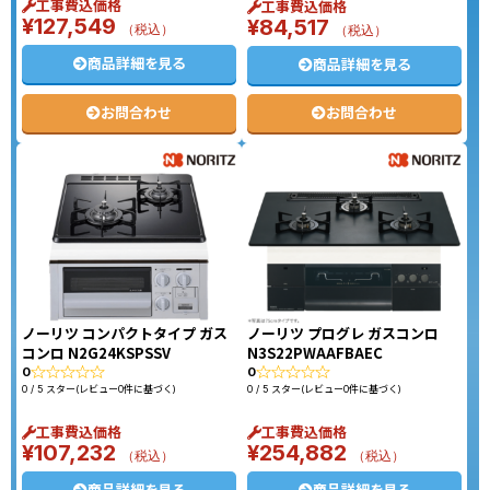
工事費込価格
工事費込価格
¥
127,549
¥
84,517
（税込）
（税込）
商品詳細を見る
商品詳細を見る
お問合わせ
お問合わせ
ノーリツ コンパクトタイプ ガス
ノーリツ プログレ ガスコンロ
コンロ N2G24KSPSSV
N3S22PWAAFBAEC
0
0
0 / 5 スター(レビュー0件に基づく)
0 / 5 スター(レビュー0件に基づく)
工事費込価格
工事費込価格
¥
107,232
¥
254,882
（税込）
（税込）