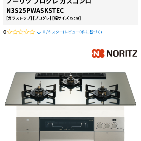
ノーリツ プログレ ガスコンロ
コラ
N3S25PWASKSTEC
ム
[ガラストップ]
[プログレ]
[幅サイズ75cm]
施工
事例
0
0 / 5 スター(レビュー0件に基づく)
よく
ある
質問