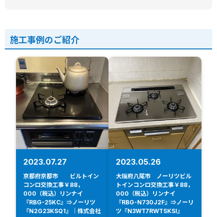
施工事例のご紹介
2023.07.27
2023.05.26
京都府京都市 ビルトイン
大阪府八尾市 ノーリツビル
コンロ交換工事￥88，
トインコンロ交換工事￥88，
000（税込）リンナイ
000（税込）リンナイ
『RBG-25KC』⇒ノーリツ
『RBG-N730J2F』⇒ノーリ
『N2G23KSQ1』｜株式会社
ツ『N3WT7RWTSKSI』