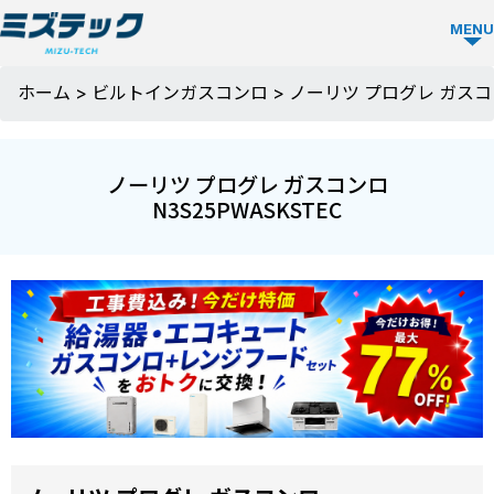
MENU
ガス
ホーム
>
ビルトインガスコンロ
>
ノーリツ プログレ ガスコン
コン
ロ
ノーリツ プログレ ガスコンロ
TOP
N3S25PWASKSTEC
ミズ
テッ
クの
強み
選ば
お役
れる
立ち
理由