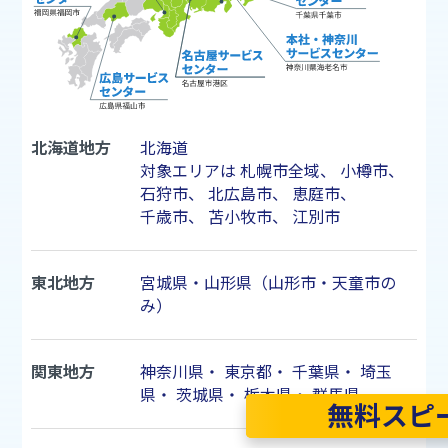
北海道地方
北海道
対象エリアは
札幌市
全域、
小樽市
、
石狩市
、
北広島市
、
恵庭市
、
千歳市
、
苫小牧市
、
江別市
東北地方
宮城県・山形県（山形市・天童市の
み）
関東地方
神奈川県
・
東京都
・
千葉県
・
埼玉
県
・
茨城県
・
栃木県
・
群馬県
無料スピ