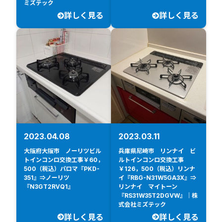
ミズテック
詳しく見る
詳しく見る
2023.04.08
2023.03.11
大阪府大阪市 ノーリツビル
兵庫県尼崎市 リンナイ ビ
トインコンロ交換工事￥60，
ルトインコンロ交換工事
500（税込）パロマ『PKD-
￥126，500（税込）リンナ
351』⇒ノーリツ
イ『RBG-N31W5GA3X』⇒
『N3GT2RVQ1』
リンナイ マイトーン
『RS31W35T2DGVW』｜株
式会社ミズテック
詳しく見る
詳しく見る