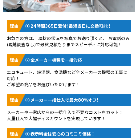
① 24時間365日受付! 最短当日に交換可能！
お急ぎの方は、 現状の状況を
写真でお送り頂く
と、 お電話のみ
(現地調査なし)で最終見積もりまでスピーディに対応可能！
② 全メーカー機種を一括対応
エコキュート、給湯器、食洗機など全メーカーの機種の工事に
対応！
ご希望の商品をお選びいただけます！
③ メーカー一括仕入で最大80%オフ!
メーカーや一家店からの一括仕入で不要なコストをカット！
大量仕入で大幅ディスカウントを実現しています！
④ 表示料金は安心のコミコミ価格！