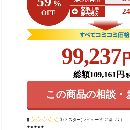
59
%
交換工事
2
OFF
撤去処分
99,237
総額109,161円
(
この商品の相談・
0
0 / 5 スター(レビュー0件に基づく)
★★★★★