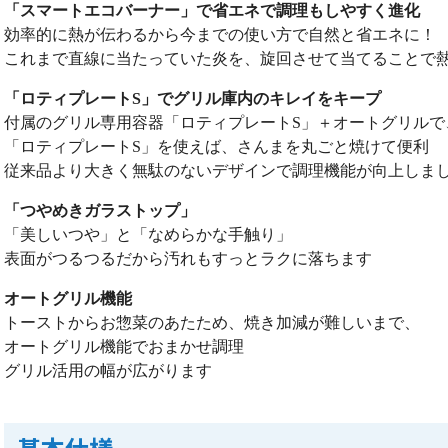
「スマートエコバーナー」で省エネで調理もしやすく進化
効率的に熱が伝わるから今までの使い方で自然と省エネに！
これまで直線に当たっていた炎を、旋回させて当てることで
「ロティプレートS」でグリル庫内のキレイをキープ
付属のグリル専用容器「ロティプレートS」＋オートグリルで
「ロティプレートS」を使えば、さんまを丸ごと焼けて便利
従来品より大きく無駄のないデザインで調理機能が向上しま
「つやめきガラストップ」
「美しいつや」と「なめらかな手触り」
表面がつるつるだから汚れもすっとラクに落ちます
オートグリル機能
トーストからお惣菜のあたため、焼き加減が難しいまで、
オートグリル機能でおまかせ調理
グリル活用の幅が広がります
基本仕様