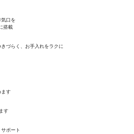
排気口を
てに搭載
つきづらく、お手入れをラクに
めます
ます
りサポート