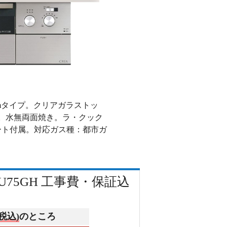
cmタイプ。クリアガラストッ
。水無両面焼き。ラ・クック
ート付属。対応ガス種：都市ガ
-U75GH 工事費・保証込
(税込)
のところ