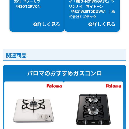
351』⇒ノーリツ
イ『RBG-N31W5GA3X』⇒
『N3GT2RVQ1』
リンナイ マイトーン
『RS31W35T2DGVW』｜株
式会社ミズテック
詳しく見る
詳しく見る
関連商品
パロマのおすすめガスコンロ