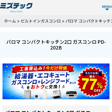
MENU
ビルトイ
ホーム
>
ビルトインガスコンロ
>
パロマ コンパクトキッチン2
ン食洗機
TOP
パロマ コンパクトキッチン2口 ガスコンロ PD-
202B
ビルトイン
食洗機を選
ぶ
メーカーか
ミズテック
ら選ぶ
の強み
Panasonic
人気モデル
選ばれる理