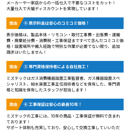
メーカーや一家店からの一括仕入で不要なコストをカット！
大量仕入で大幅ディスカウントを実現しています！
④ 表示料金は安心のコミコミ価格！
表示価格は、製品本体・リモコン・取付工事費・出張費・運搬
費・廃棄処分費・消費税・工事保証まですべて含んだコミコミ価
格！設置場所や搬入経路で特別な作業が必要でない限り、追加
請求はいたしません！
⑤ 専門資格保持者による自社施工！
ミズテックはガス消費機器設置工事監督者、ガス機器設置スペ
シャリスト、給水装置工事主任技術者などを保有した、専門資
格と知識を保有したスタッフが担当します！
⑥ 工事保証は安心の最長10年！
ミズテックの工事には、10年の商品・工事保証が無料で含まれ
ております！
サポート体制も充実しており、安心して交換工事していいただ