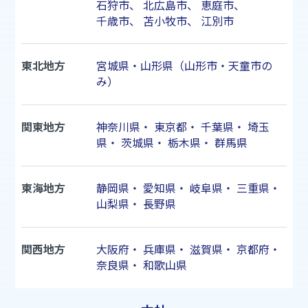
石狩市
、
北広島市
、
恵庭市
、
千歳市
、
苫小牧市
、
江別市
東北地方
宮城県・山形県（山形市・天童市の
み）
関東地方
神奈川県
・
東京都
・
千葉県
・
埼玉
県
・
茨城県
・
栃木県
・
群馬県
東海地方
静岡県
・
愛知県
・
岐阜県
・
三重県
・
山梨県
・
長野県
関西地方
大阪府
・
兵庫県
・
滋賀県
・
京都府
・
奈良県
・
和歌山県