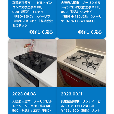
京都府京都市 ビルトイン
大阪府八尾市 ノーリツビル
コンロ交換工事￥88，
トインコンロ交換工事￥88，
000（税込）リンナイ
000（税込）リンナイ
『RBG-25KC』⇒ノーリツ
『RBG-N730J2F』⇒ノーリ
『N2G23KSQ1』｜株式会社
ツ『N3WT7RWTSKSI』
ミズテック
詳しく見る
詳しく見る
2023.04.08
2023.03.11
大阪府大阪市 ノーリツビル
兵庫県尼崎市 リンナイ ビ
トインコンロ交換工事￥60，
ルトインコンロ交換工事
500（税込）パロマ『PKD-
￥126，500（税込）リンナ