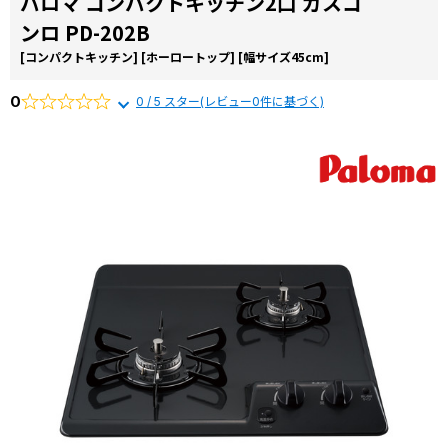
パロマ コンパクトキッチン2口 ガスコ
お役立ち
から選ぶ
由
ンロ PD-202B
コラム
リンナイ
[コンパクトキッチン]
[ホーロートップ]
[幅サイズ45cm]
商品一覧か
交換費用
ら選ぶ
0
0 / 5 スター(レビュー0件に基づく)
よくある
質問
施工事例