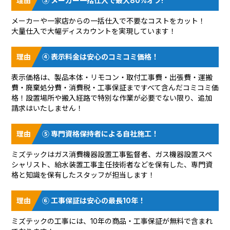
③ メーカー一括仕入で最大80%オフ!
メーカーや一家店からの一括仕入で不要なコストをカット！
大量仕入で大幅ディスカウントを実現しています！
④ 表示料金は安心のコミコミ価格！
表示価格は、製品本体・リモコン・取付工事費・出張費・運搬
費・廃棄処分費・消費税・工事保証まですべて含んだコミコミ価
格！設置場所や搬入経路で特別な作業が必要でない限り、追加
請求はいたしません！
⑤ 専門資格保持者による自社施工！
ミズテックはガス消費機器設置工事監督者、ガス機器設置スペ
シャリスト、給水装置工事主任技術者などを保有した、専門資
格と知識を保有したスタッフが担当します！
⑥ 工事保証は安心の最長10年！
ミズテックの工事には、10年の商品・工事保証が無料で含まれ