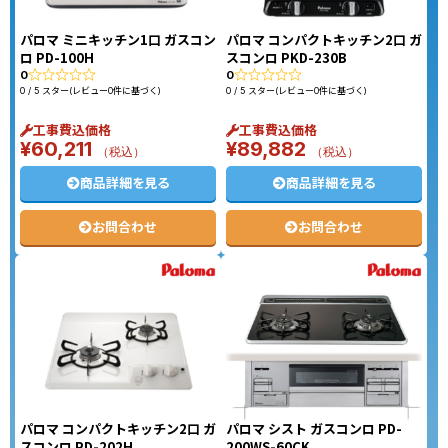
パロマ ミニキッチン1口 ガスコン
パロマ コンパクトキッチン2口 ガ
ロ PD-100H
スコンロ PKD-230B
0
0
0 / 5 スター(レビュー0件に基づく)
0 / 5 スター(レビュー0件に基づく)
工事費込価格
工事費込価格
¥
60,211
¥
89,882
（税込）
（税込）
商品詳細を見る
商品詳細を見る
お問合わせ
お問合わせ
パロマ コンパクトキッチン2口 ガ
パロマ シスト ガスコンロ PD-
スコンロ PD-202H
200WS-60CK