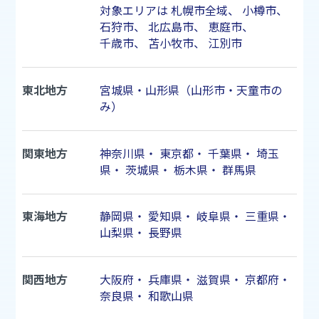
対象エリアは
札幌市
全域、
小樽市
、
石狩市
、
北広島市
、
恵庭市
、
千歳市
、
苫小牧市
、
江別市
東北地方
宮城県・山形県（山形市・天童市の
み）
関東地方
神奈川県
・
東京都
・
千葉県
・
埼玉
県
・
茨城県
・
栃木県
・
群馬県
東海地方
静岡県
・
愛知県
・
岐阜県
・
三重県
・
山梨県
・
長野県
関西地方
大阪府
・
兵庫県
・
滋賀県
・
京都府
・
奈良県
・
和歌山県