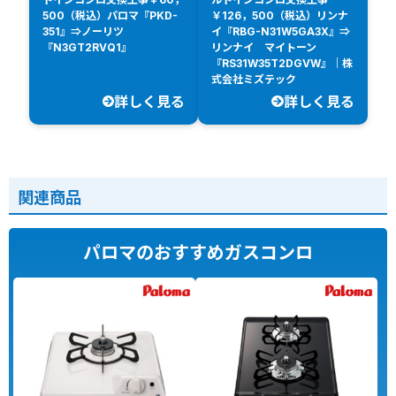
500（税込）パロマ『PKD-
￥126，500（税込）リンナ
351』⇒ノーリツ
イ『RBG-N31W5GA3X』⇒
『N3GT2RVQ1』
リンナイ マイトーン
『RS31W35T2DGVW』｜株
式会社ミズテック
詳しく見る
詳しく見る
関連商品
パロマのおすすめガスコンロ