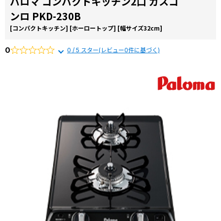
パロマ コンパクトキッチン2口 ガスコ
コラ
ンロ PKD-230B
ム
[コンパクトキッチン]
[ホーロートップ]
[幅サイズ32cm]
施工
事例
0
0 / 5 スター(レビュー0件に基づく)
よく
ある
質問