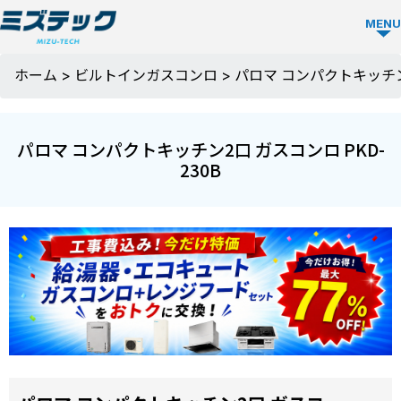
MENU
ガス
ホーム
>
ビルトインガスコンロ
>
パロマ コンパクトキッチン2
コン
ロ
パロマ コンパクトキッチン2口 ガスコンロ PKD-
TOP
230B
ミズ
テッ
クの
強み
選ば
お役
れる
立ち
理由