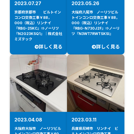
2023.07.27
2023.05.26
京都府京都市 ビルトイン
大阪府八尾市 ノーリツビル
コンロ交換工事￥88，
トインコンロ交換工事￥88，
000（税込）リンナイ
000（税込）リンナイ
『RBG-25KC』⇒ノーリツ
『RBG-N730J2F』⇒ノーリ
『N2G23KSQ1』｜株式会社
ツ『N3WT7RWTSKSI』
ミズテック
詳しく見る
詳しく見る
2023.04.08
2023.03.11
大阪府大阪市 ノーリツビル
兵庫県尼崎市 リンナイ ビ
トインコンロ交換工事￥60，
ルトインコンロ交換工事