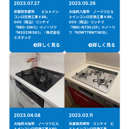
2023.07.27
2023.05.26
京都府京都市 ビルトイン
大阪府八尾市 ノーリツビル
コンロ交換工事￥88，
トインコンロ交換工事￥88，
000（税込）リンナイ
000（税込）リンナイ
『RBG-25KC』⇒ノーリツ
『RBG-N730J2F』⇒ノーリ
『N2G23KSQ1』｜株式会社
ツ『N3WT7RWTSKSI』
ミズテック
詳しく見る
詳しく見る
2023.04.08
2023.03.11
大阪府大阪市 ノーリツビル
兵庫県尼崎市 リンナイ ビ
トインコンロ交換工事￥60，
ルトインコンロ交換工事