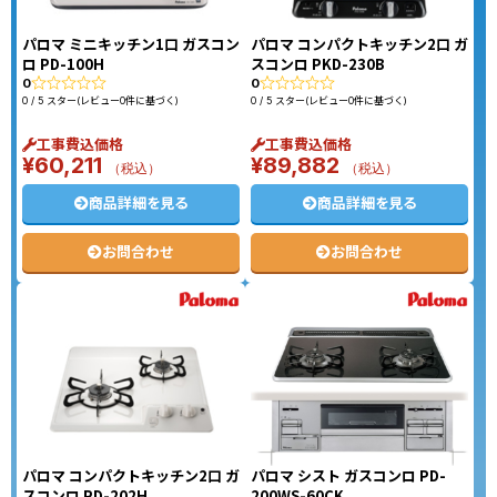
パロマ ミニキッチン1口 ガスコン
パロマ コンパクトキッチン2口 ガ
ロ PD-100H
スコンロ PKD-230B
0
0
0 / 5 スター(レビュー0件に基づく)
0 / 5 スター(レビュー0件に基づく)
工事費込価格
工事費込価格
¥
60,211
¥
89,882
（税込）
（税込）
商品詳細を見る
商品詳細を見る
お問合わせ
お問合わせ
パロマ コンパクトキッチン2口 ガ
パロマ シスト ガスコンロ PD-
スコンロ PD-202H
200WS-60CK