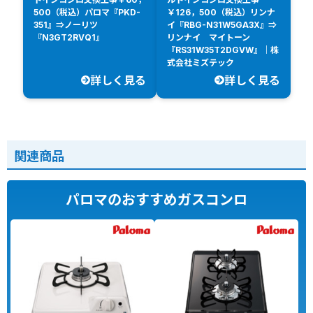
500（税込）パロマ『PKD-
￥126，500（税込）リンナ
351』⇒ノーリツ
イ『RBG-N31W5GA3X』⇒
『N3GT2RVQ1』
リンナイ マイトーン
『RS31W35T2DGVW』｜株
式会社ミズテック
詳しく見る
詳しく見る
関連商品
パロマのおすすめガスコンロ