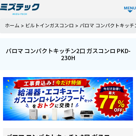
MENU
ガス
ホーム
>
ビルトインガスコンロ
>
パロマ コンパクトキッチン2
コン
ロ
パロマ コンパクトキッチン2口 ガスコンロ PKD-
TOP
230H
ミズ
テッ
クの
強み
選ば
お役
れる
立ち
理由