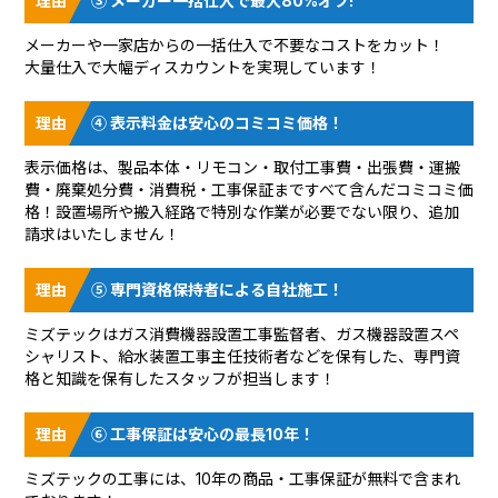
③ メーカー一括仕入で最大80%オフ!
メーカーや一家店からの一括仕入で不要なコストをカット！
大量仕入で大幅ディスカウントを実現しています！
④ 表示料金は安心のコミコミ価格！
表示価格は、製品本体・リモコン・取付工事費・出張費・運搬
費・廃棄処分費・消費税・工事保証まですべて含んだコミコミ価
格！設置場所や搬入経路で特別な作業が必要でない限り、追加
請求はいたしません！
⑤ 専門資格保持者による自社施工！
ミズテックはガス消費機器設置工事監督者、ガス機器設置スペ
シャリスト、給水装置工事主任技術者などを保有した、専門資
格と知識を保有したスタッフが担当します！
⑥ 工事保証は安心の最長10年！
ミズテックの工事には、10年の商品・工事保証が無料で含まれ