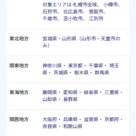
対象エリアは
札幌市
全域、
小樽市
、
石狩市
、
北広島市
、
恵庭市
、
千歳市
、
苫小牧市
、
江別市
東北地方
宮城県・山形県（山形市・天童市の
み）
関東地方
神奈川県
・
東京都
・
千葉県
・
埼玉
県
・
茨城県
・
栃木県
・
群馬県
東海地方
静岡県
・
愛知県
・
岐阜県
・
三重県
・
山梨県
・
長野県
関西地方
大阪府
・
兵庫県
・
滋賀県
・
京都府
・
奈良県
・
和歌山県