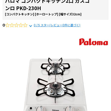
パロマ コンパクトキッチン2口 ガスコ
コラ
ンロ PKD-230H
ム
[コンパクトキッチン]
[ホーロートップ]
[幅サイズ32cm]
施工
事例
0
0 / 5 スター(レビュー0件に基づく)
よく
ある
質問