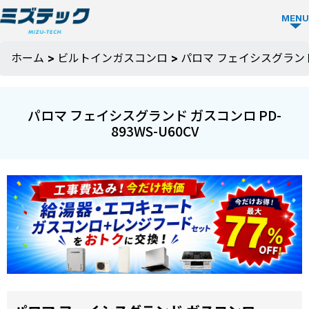
MENU
ビルトイ
ホーム
>
ビルトインガスコンロ
>
パロマ フェイシスグランド 
ン食洗機
TOP
パロマ フェイシスグランド ガスコンロ PD-
893WS-U60CV
ビルトイン
食洗機を選
ぶ
メーカーか
ミズテック
ら選ぶ
の強み
Panasonic
人気モデル
選ばれる理