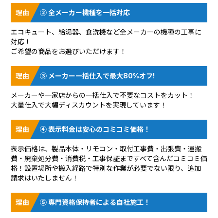
② 全メーカー機種を一括対応
エコキュート、給湯器、食洗機など全メーカーの機種の工事に
対応！
ご希望の商品をお選びいただけます！
③ メーカー一括仕入で最大80%オフ!
メーカーや一家店からの一括仕入で不要なコストをカット！
大量仕入で大幅ディスカウントを実現しています！
④ 表示料金は安心のコミコミ価格！
表示価格は、製品本体・リモコン・取付工事費・出張費・運搬
費・廃棄処分費・消費税・工事保証まですべて含んだコミコミ価
格！設置場所や搬入経路で特別な作業が必要でない限り、追加
請求はいたしません！
⑤ 専門資格保持者による自社施工！