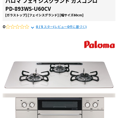
パロマ フェイシスグランド ガスコンロ
お役立ち
から選ぶ
由
PD-893WS-U60CV
コラム
リンナイ
[ガラストップ]
[フェイシスグランド]
[幅サイズ60cm]
商品一覧か
交換費用
ら選ぶ
0
0 / 5 スター(レビュー0件に基づく)
よくある
質問
施工事例