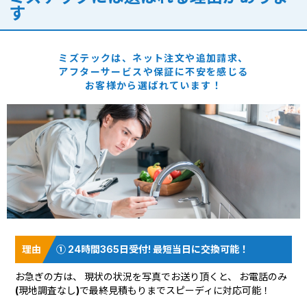
す
ミズテックは、ネット注文や追加請求、
アフターサービスや保証に
不安を感じる
お客様から選ばれています！
① 24時間365日受付! 最短当日に交換可能！
お急ぎの方は、 現状の状況を
写真でお送り頂く
と、 お電話のみ
(現地調査なし)で最終見積もりまでスピーディに対応可能！