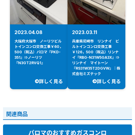
2023.04.08
2023.03.11
大阪府大阪市 ノーリツビル
兵庫県尼崎市 リンナイ ビ
トインコンロ交換工事￥60，
ルトインコンロ交換工事
500（税込）パロマ『PKD-
￥126，500（税込）リンナ
351』⇒ノーリツ
イ『RBG-N31W5GA3X』⇒
『N3GT2RVQ1』
リンナイ マイトーン
『RS31W35T2DGVW』｜株
式会社ミズテック
詳しく見る
詳しく見る
関連商品
パロマのおすすめガスコンロ