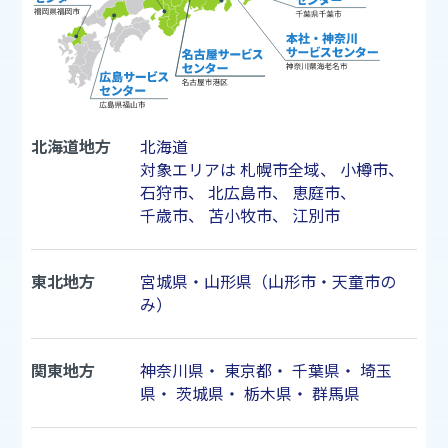
北海道地方
北海道
対象エリアは
札幌市
全域、
小樽市
、
石狩市
、
北広島市
、
恵庭市
、
千歳市
、
苫小牧市
、
江別市
東北地方
宮城県・山形県（山形市・天童市の
み）
関東地方
神奈川県
・
東京都
・
千葉県
・
埼玉
県
・
茨城県
・
栃木県
・
群馬県