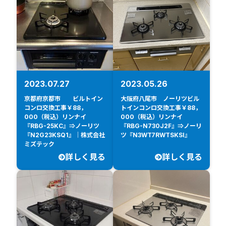
2023.07.27
2023.05.26
京都府京都市 ビルトイン
大阪府八尾市 ノーリツビル
コンロ交換工事￥88，
トインコンロ交換工事￥88，
000（税込）リンナイ
000（税込）リンナイ
『RBG-25KC』⇒ノーリツ
『RBG-N730J2F』⇒ノーリ
『N2G23KSQ1』｜株式会社
ツ『N3WT7RWTSKSI』
ミズテック
詳しく見る
詳しく見る