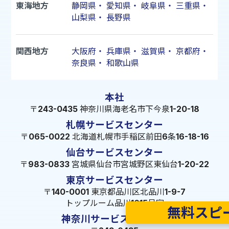
東海地方
静岡県
・
愛知県
・
岐阜県
・
三重県
・
山梨県
・
長野県
関西地方
大阪府
・
兵庫県
・
滋賀県
・
京都府
・
奈良県
・
和歌山県
本社
〒243-0435 神奈川県海老名市下今泉1-20-18
札幌サービスセンター
〒065-0022 北海道札幌市手稲区前田6条16-18-16
仙台サービスセンター
〒983-0833 宮城県仙台市宮城野区東仙台1-20-22
東京サービスセンター
〒140-0001 東京都品川区北品川1-9-7
トップルーム品川1015号室
無料スピ
神奈川サービスセンター