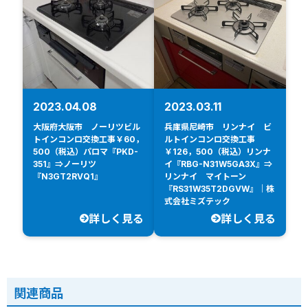
2023.04.08
2023.03.11
大阪府大阪市 ノーリツビル
兵庫県尼崎市 リンナイ ビ
トインコンロ交換工事￥60，
ルトインコンロ交換工事
500（税込）パロマ『PKD-
￥126，500（税込）リンナ
351』⇒ノーリツ
イ『RBG-N31W5GA3X』⇒
『N3GT2RVQ1』
リンナイ マイトーン
『RS31W35T2DGVW』｜株
式会社ミズテック
詳しく見る
詳しく見る
関連商品