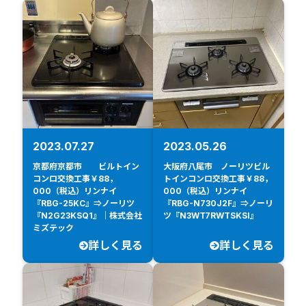
2023.07.27
2023.05.26
京都府京都市 ビルトイン
大阪府八尾市 ノーリツビル
コンロ交換工事￥88，
トインコンロ交換工事￥88，
000（税込）リンナイ
000（税込）リンナイ
『RBG-25KC』⇒ノーリツ
『RBG-N730J2F』⇒ノーリ
『N2G23KSQ1』｜株式会社
ツ『N3WT7RWTSKSI』
ミズテック
詳しく見る
詳しく見る