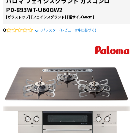
パロマ フェイシスグランド ガスコンロ
お役立ち
から選ぶ
由
PD-893WT-U60GW2
コラム
リンナイ
[ガラストップ]
[フェイシスグランド]
[幅サイズ60cm]
商品一覧か
交換費用
ら選ぶ
0
0 / 5 スター(レビュー0件に基づく)
よくある
質問
施工事例