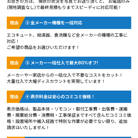
お急ぎの方は、 現状の状況を
写真でお送り頂く
と、 お電話のみ
(現地調査なし)で最終見積もりまでスピーディに対応可能！
② 全メーカー機種を一括対応
エコキュート、給湯器、食洗機など全メーカーの機種の工事に
対応！
ご希望の商品をお選びいただけます！
③ メーカー一括仕入で最大80%オフ!
メーカーや一家店からの一括仕入で不要なコストをカット！
大量仕入で大幅ディスカウントを実現しています！
④ 表示料金は安心のコミコミ価格！
表示価格は、製品本体・リモコン・取付工事費・出張費・運搬
費・廃棄処分費・消費税・工事保証まですべて含んだコミコミ価
格！設置場所や搬入経路で特別な作業が必要でない限り、追加
請求はいたしません！