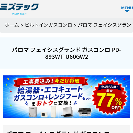
MENU
ビルトイ
ホーム
>
ビルトインガスコンロ
>
パロマ フェイシスグランド 
ン食洗機
TOP
パロマ フェイシスグランド ガスコンロ PD-
893WT-U60GW2
ビルトイン
食洗機を選
ぶ
メーカーか
ミズテック
ら選ぶ
の強み
Panasonic
人気モデル
選ばれる理