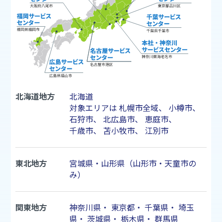
北海道地方
北海道
対象エリアは
札幌市
全域、
小樽市
、
石狩市
、
北広島市
、
恵庭市
、
千歳市
、
苫小牧市
、
江別市
東北地方
宮城県・山形県（山形市・天童市の
み）
関東地方
神奈川県
・
東京都
・
千葉県
・
埼玉
県
・
茨城県
・
栃木県
・
群馬県