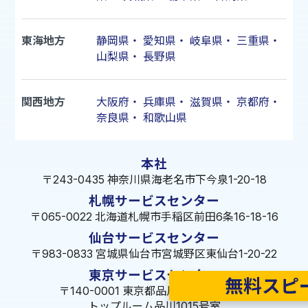
東海地方
静岡県
・
愛知県
・
岐阜県
・
三重県
・
山梨県
・
長野県
関西地方
大阪府
・
兵庫県
・
滋賀県
・
京都府
・
奈良県
・
和歌山県
本社
〒243-0435 神奈川県海老名市下今泉1-20-18
札幌サービスセンター
〒065-0022 北海道札幌市手稲区前田6条16-18-16
仙台サービスセンター
〒983-0833 宮城県仙台市宮城野区東仙台1-20-22
東京サービスセンター
無料スピ
〒140-0001 東京都品川区北品川1-9-7
トップルーム品川1015号室