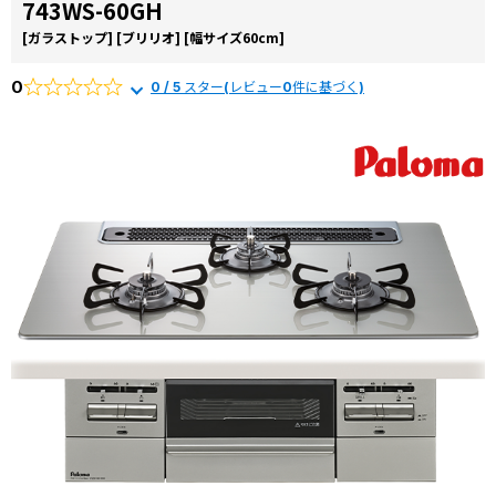
お役立ち
743WS-60GH
から選ぶ
由
コラム
[ガラストップ]
[ブリリオ]
[幅サイズ60cm]
リンナイ
商品一覧か
0
0 / 5 スター(レビュー0件に基づく)
交換費用
ら選ぶ
よくある
質問
施工事例