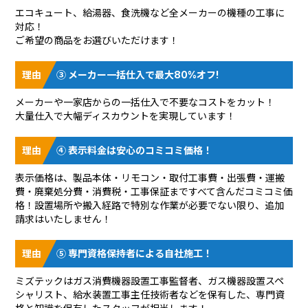
エコキュート、給湯器、食洗機など全メーカーの機種の工事に
対応！
ご希望の商品をお選びいただけます！
③ メーカー一括仕入で最大80%オフ!
メーカーや一家店からの一括仕入で不要なコストをカット！
大量仕入で大幅ディスカウントを実現しています！
④ 表示料金は安心のコミコミ価格！
表示価格は、製品本体・リモコン・取付工事費・出張費・運搬
費・廃棄処分費・消費税・工事保証まですべて含んだコミコミ価
格！設置場所や搬入経路で特別な作業が必要でない限り、追加
請求はいたしません！
⑤ 専門資格保持者による自社施工！
ミズテックはガス消費機器設置工事監督者、ガス機器設置スペ
シャリスト、給水装置工事主任技術者などを保有した、専門資