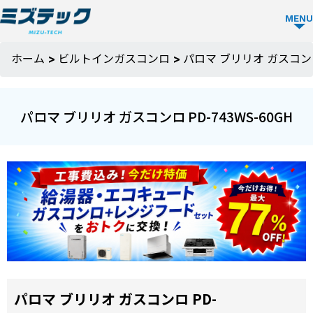
MENU
ビルトイ
ホーム
>
ビルトインガスコンロ
>
パロマ ブリリオ ガスコンロ 
ン食洗機
TOP
パロマ ブリリオ ガスコンロ PD-743WS-60GH
ビルトイン
食洗機を選
ぶ
メーカーか
ミズテック
ら選ぶ
の強み
パロマ ブリリオ ガスコンロ PD-
Panasonic
人気モデル
選ばれる理