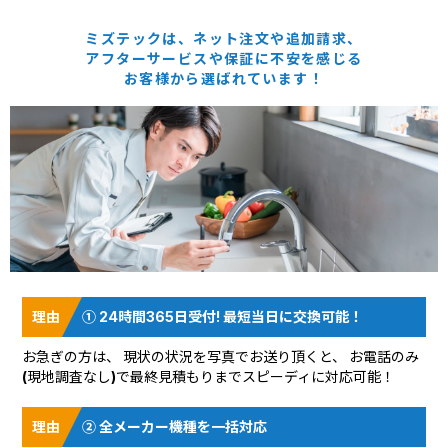
ミズテックは、ネット注文や追加請求、
アフターサービスや保証に
不安を感じる
お客様から選ばれています！
① 24時間365日受付! 最短当日に交換可能！
お急ぎの方は、 現状の状況を
写真でお送り頂く
と、 お電話のみ
(現地調査なし)で最終見積もりまでスピーディに対応可能！
② 全メーカー機種を一括対応