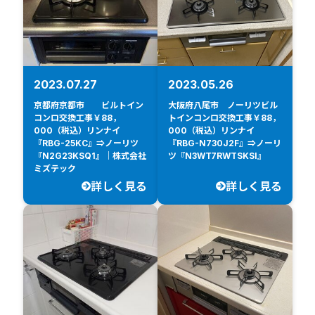
2023.07.27
2023.05.26
京都府京都市 ビルトイン
大阪府八尾市 ノーリツビル
コンロ交換工事￥88，
トインコンロ交換工事￥88，
000（税込）リンナイ
000（税込）リンナイ
『RBG-25KC』⇒ノーリツ
『RBG-N730J2F』⇒ノーリ
『N2G23KSQ1』｜株式会社
ツ『N3WT7RWTSKSI』
ミズテック
詳しく見る
詳しく見る