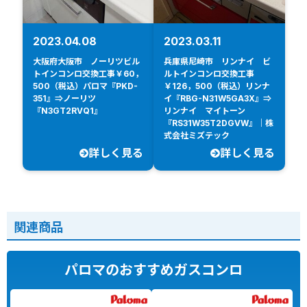
2023.04.08
2023.03.11
大阪府大阪市 ノーリツビル
兵庫県尼崎市 リンナイ ビ
トインコンロ交換工事￥60，
ルトインコンロ交換工事
500（税込）パロマ『PKD-
￥126，500（税込）リンナ
351』⇒ノーリツ
イ『RBG-N31W5GA3X』⇒
『N3GT2RVQ1』
リンナイ マイトーン
『RS31W35T2DGVW』｜株
式会社ミズテック
詳しく見る
詳しく見る
関連商品
パロマのおすすめガスコンロ