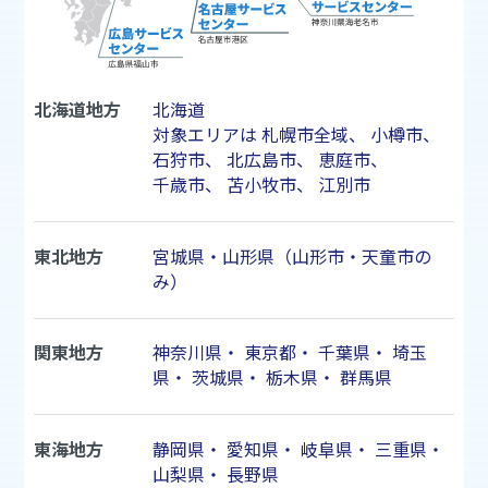
北海道地方
北海道
対象エリアは
札幌市
全域、
小樽市
、
石狩市
、
北広島市
、
恵庭市
、
千歳市
、
苫小牧市
、
江別市
東北地方
宮城県・山形県（山形市・天童市の
み）
関東地方
神奈川県
・
東京都
・
千葉県
・
埼玉
県
・
茨城県
・
栃木県
・
群馬県
東海地方
静岡県
・
愛知県
・
岐阜県
・
三重県
・
山梨県
・
長野県