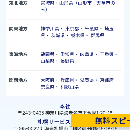
東北地方
宮城県・山形県（山形市・天童市の
み）
関東地方
神奈川県
・
東京都
・
千葉県
・
埼玉
県
・
茨城県
・
栃木県
・
群馬県
東海地方
静岡県
・
愛知県
・
岐阜県
・
三重県
・
山梨県
・
長野県
関西地方
大阪府
・
兵庫県
・
滋賀県
・
京都府
・
奈良県
・
和歌山県
本社
〒243-0435 神奈川県海老名市下今泉1-20-18
無料スピ
札幌サービスセンター
〒065-0022 北海道札幌市手稲区前田6条16-18-16