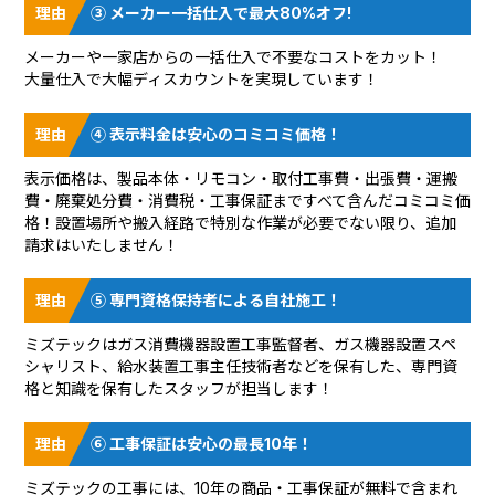
③ メーカー一括仕入で最大80%オフ!
メーカーや一家店からの一括仕入で不要なコストをカット！
大量仕入で大幅ディスカウントを実現しています！
④ 表示料金は安心のコミコミ価格！
表示価格は、製品本体・リモコン・取付工事費・出張費・運搬
費・廃棄処分費・消費税・工事保証まですべて含んだコミコミ価
格！設置場所や搬入経路で特別な作業が必要でない限り、追加
請求はいたしません！
⑤ 専門資格保持者による自社施工！
ミズテックはガス消費機器設置工事監督者、ガス機器設置スペ
シャリスト、給水装置工事主任技術者などを保有した、専門資
格と知識を保有したスタッフが担当します！
⑥ 工事保証は安心の最長10年！
ミズテックの工事には、10年の商品・工事保証が無料で含まれ