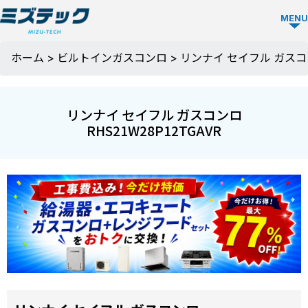
MENU
ビルトイ
ホーム
>
ビルトインガスコンロ
>
リンナイ セイフル ガスコンロ
ン食洗機
TOP
リンナイ セイフル ガスコンロ
RHS21W28P12TGAVR
ビルトイン
食洗機を選
ぶ
メーカーか
ミズテック
ら選ぶ
の強み
Panasonic
人気モデル
選ばれる理