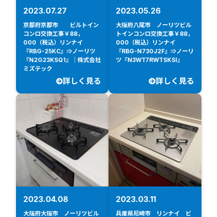
2023.07.27
2023.05.26
京都府京都市 ビルトイン
大阪府八尾市 ノーリツビル
コンロ交換工事￥88，
トインコンロ交換工事￥88，
000（税込）リンナイ
000（税込）リンナイ
『RBG-25KC』⇒ノーリツ
『RBG-N730J2F』⇒ノーリ
『N2G23KSQ1』｜株式会社
ツ『N3WT7RWTSKSI』
ミズテック
詳しく見る
詳しく見る
2023.04.08
2023.03.11
大阪府大阪市 ノーリツビル
兵庫県尼崎市 リンナイ ビ