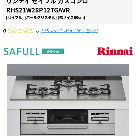
リンナイ セイフル ガスコンロ
お役立ち
から選ぶ
由
RHS21W28P12TGAVR
コラム
リンナイ
[セイフル]
[パールクリスタル]
[幅サイズ60cm]
商品一覧か
交換費用
ら選ぶ
0
0 / 5 スター(レビュー0件に基づく)
よくある
質問
施工事例