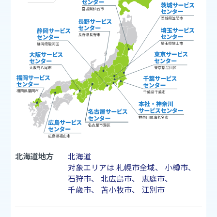
北海道地方
北海道
対象エリアは
札幌市
全域、
小樽市
、
石狩市
、
北広島市
、
恵庭市
、
千歳市
、
苫小牧市
、
江別市