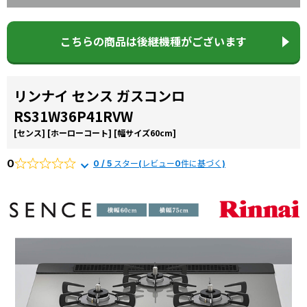
お役立ち
から選ぶ
由
コラム
リンナイ
こちらの商品は後継機種がございます
商品一覧か
交換費用
ら選ぶ
よくある
リンナイ センス ガスコンロ
質問
施工事例
RS31W36P41RVW
[センス]
[ホーローコート]
[幅サイズ60cm]
0
0 / 5 スター(レビュー0件に基づく)