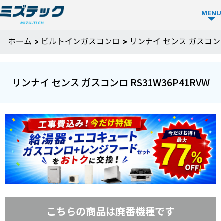
MENU
ビルトイ
ホーム
>
ビルトインガスコンロ
>
リンナイ センス ガスコンロ 
ン食洗機
TOP
リンナイ センス ガスコンロ RS31W36P41RVW
ビルトイン
食洗機を選
ぶ
メーカーか
ミズテック
ら選ぶ
の強み
こちらの商品は廃番機種です
Panasonic
人気モデル
選ばれる理