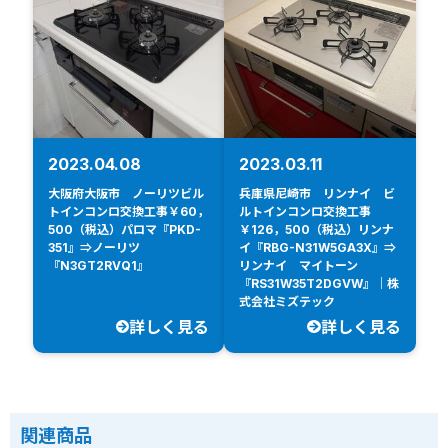
2023.04.08
2023.03.11
大阪府大阪市 ノーリツビル
兵庫県尼崎市 リンナイ ビ
トインコンロ交換工事￥60，
ルトインコンロ交換工事
500（税込）パロマ『PKD-
￥126，500（税込）リンナ
351』⇒ノーリツ
イ『RBG-N31W5GA3X』⇒
『N3GT2RVQ1』
リンナイ マイトーン
『RS31W35T2DGVW』｜株
式会社ミズテック
詳しく見る
詳しく見る
関連商品