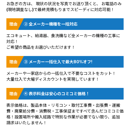
お急ぎの方は、 現状の状況を
写真でお送り頂く
と、 お電話のみ
(現地調査なし)で最終見積もりまでスピーディに対応可能！
② 全メーカー機種を一括対応
エコキュート、給湯器、食洗機など全メーカーの機種の工事に
対応！
ご希望の商品をお選びいただけます！
③ メーカー一括仕入で最大80%オフ!
メーカーや一家店からの一括仕入で不要なコストをカット！
大量仕入で大幅ディスカウントを実現しています！
④ 表示料金は安心のコミコミ価格！
表示価格は、製品本体・リモコン・取付工事費・出張費・運搬
費・廃棄処分費・消費税・工事保証まですべて含んだコミコミ価
格！設置場所や搬入経路で特別な作業が必要でない限り、追加
請求はいたしません！