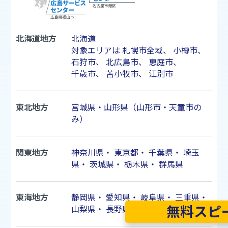
北海道地方
北海道
対象エリアは
札幌市
全域、
小樽市
、
石狩市
、
北広島市
、
恵庭市
、
千歳市
、
苫小牧市
、
江別市
東北地方
宮城県・山形県（山形市・天童市の
み）
関東地方
神奈川県
・
東京都
・
千葉県
・
埼玉
県
・
茨城県
・
栃木県
・
群馬県
東海地方
静岡県
・
愛知県
・
岐阜県
・
三重県
・
無料スピ
山梨県
・
長野県