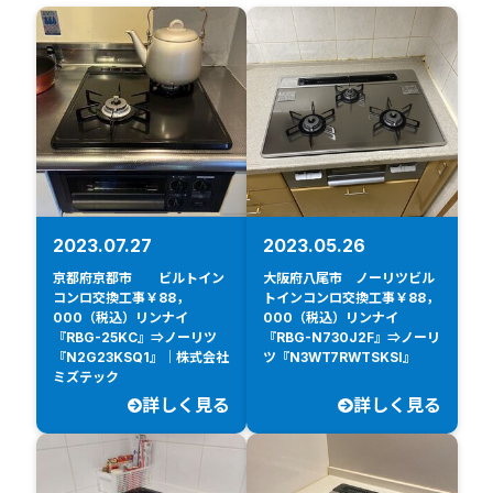
2023.07.27
2023.05.26
京都府京都市 ビルトイン
大阪府八尾市 ノーリツビル
コンロ交換工事￥88，
トインコンロ交換工事￥88，
000（税込）リンナイ
000（税込）リンナイ
『RBG-25KC』⇒ノーリツ
『RBG-N730J2F』⇒ノーリ
『N2G23KSQ1』｜株式会社
ツ『N3WT7RWTSKSI』
ミズテック
詳しく見る
詳しく見る