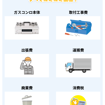
ガスコンロ本体
取付工事費
出張費
運搬費
廃棄費
消費税