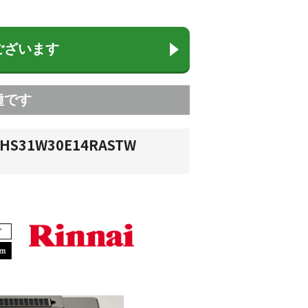
ございます
種です
31W30E14RASTW