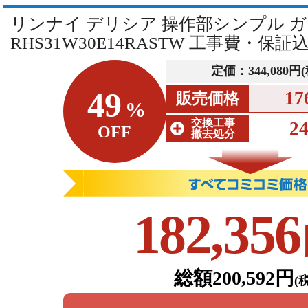
リンナイ デリシア 操作部シンプル 
RHS31W30E14RASTW 工事費・保証
定価：
344,080円
49
17
販売価格
%
交換工事
2
OFF
撤去処分
182,356
総額200,592円
(