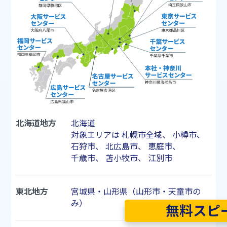
北海道地方
北海道
対象エリアは
札幌市
全域、
小樽市
、
石狩市
、
北広島市
、
恵庭市
、
千歳市
、
苫小牧市
、
江別市
東北地方
宮城県・山形県（山形市・天童市の
み）
無料スピ