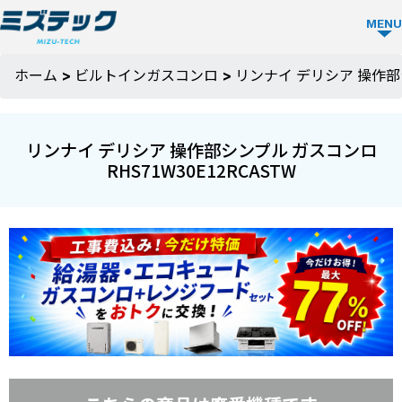
MENU
ガス
ホーム
>
ビルトインガスコンロ
>
リンナイ デリシア 操作部シ
コン
ロ
リンナイ デリシア 操作部シンプル ガスコンロ
TOP
RHS71W30E12RCASTW
ミズ
テッ
クの
強み
選ば
お役
れる
立ち
理由