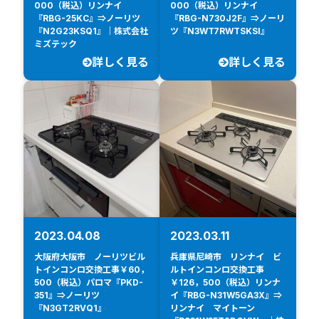
000（税込）リンナイ
000（税込）リンナイ
『RBG-25KC』⇒ノーリツ
『RBG-N730J2F』⇒ノーリ
『N2G23KSQ1』｜株式会社
ツ『N3WT7RWTSKSI』
ミズテック
詳しく見る
詳しく見る
2023.04.08
2023.03.11
大阪府大阪市 ノーリツビル
兵庫県尼崎市 リンナイ ビ
トインコンロ交換工事￥60，
ルトインコンロ交換工事
500（税込）パロマ『PKD-
￥126，500（税込）リンナ
351』⇒ノーリツ
イ『RBG-N31W5GA3X』⇒
『N3GT2RVQ1』
リンナイ マイトーン