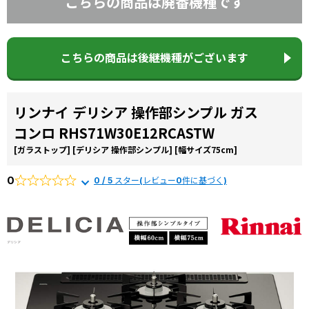
こちらの商品は廃番機種です
コラ
ム
施工
こちらの商品は後継機種がございます
事例
よく
ある
リンナイ デリシア 操作部シンプル ガス
質問
コンロ RHS71W30E12RCASTW
[ガラストップ]
[デリシア 操作部シンプル]
[幅サイズ75cm]
0
0 / 5 スター(レビュー0件に基づく)