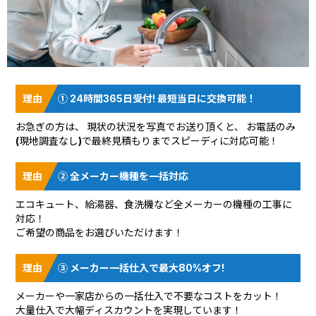
① 24時間365日受付! 最短当日に交換可能！
お急ぎの方は、 現状の状況を
写真でお送り頂く
と、 お電話のみ
(現地調査なし)で最終見積もりまでスピーディに対応可能！
② 全メーカー機種を一括対応
エコキュート、給湯器、食洗機など全メーカーの機種の工事に
対応！
ご希望の商品をお選びいただけます！
③ メーカー一括仕入で最大80%オフ!
メーカーや一家店からの一括仕入で不要なコストをカット！
大量仕入で大幅ディスカウントを実現しています！