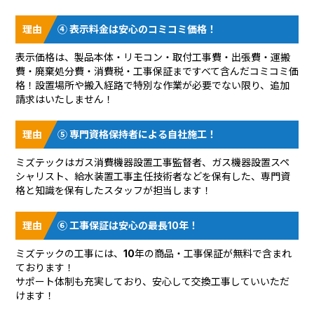
④ 表示料金は安心のコミコミ価格！
表示価格は、製品本体・リモコン・取付工事費・出張費・運搬
費・廃棄処分費・消費税・工事保証まですべて含んだコミコミ価
格！設置場所や搬入経路で特別な作業が必要でない限り、追加
請求はいたしません！
⑤ 専門資格保持者による自社施工！
ミズテックはガス消費機器設置工事監督者、ガス機器設置スペ
シャリスト、給水装置工事主任技術者などを保有した、専門資
格と知識を保有したスタッフが担当します！
⑥ 工事保証は安心の最長10年！
ミズテックの工事には、10年の商品・工事保証が無料で含まれ
ております！
サポート体制も充実しており、安心して交換工事していいただ
けます！