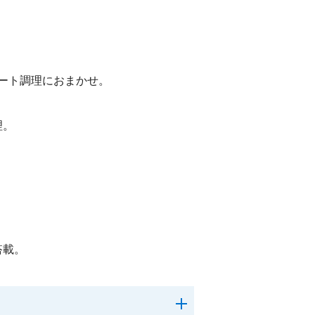
オート調理におまかせ。
理。
搭載。