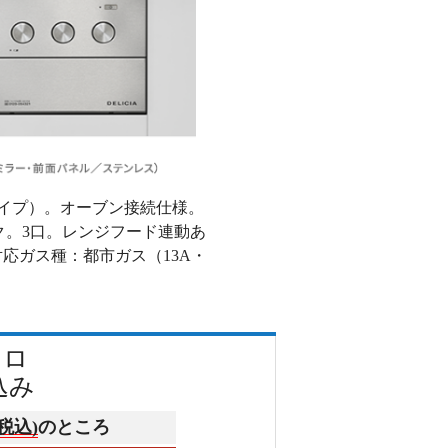
池タイプ）。オーブン接続仕様。
ク。3口。レンジフード連動あ
応ガス種：都市ガス（13A・
ンロ
込み
(税込)
のところ