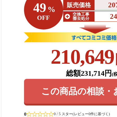
49
20
販売価格
%
交換工事
2
OFF
撤去処分
210,649
総額231,714円
(
この商品の相談・
0
0 / 5 スター(レビュー0件に基づく)