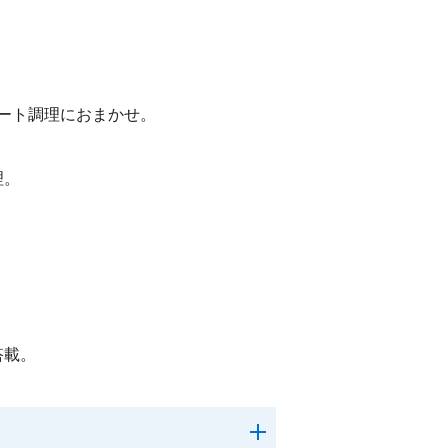
オート調理におまかせ。
理。
搭載。