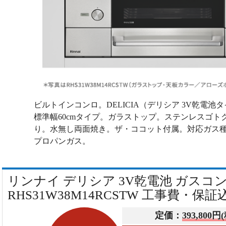
ビルトインコンロ。DELICIA（デリシア 3V乾電
標準幅60cmタイプ。ガラストップ。ステンレスゴト
り。水無し両面焼き。ザ・ココット付属。対応ガス種：
プロパンガス。
リンナイ デリシア 3V乾電池 ガスコ
RHS31W38M14RCSTW 工事費・保証
定価：
393,800円