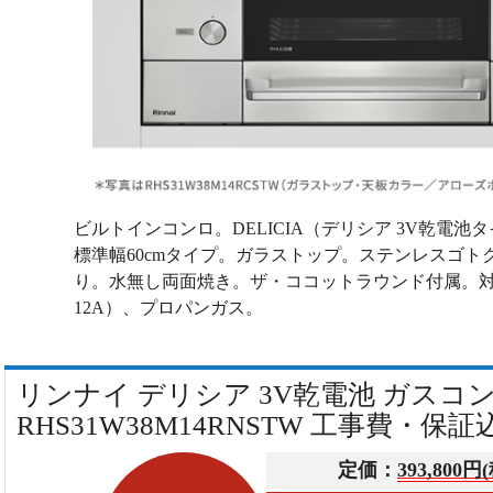
ビルトインコンロ。DELICIA（デリシア 3V乾電
標準幅60cmタイプ。ガラストップ。ステンレスゴト
り。水無し両面焼き。ザ・ココットラウンド付属。対
12A）、プロパンガス。
リンナイ デリシア 3V乾電池 ガスコ
RHS31W38M14RNSTW 工事費・保証
定価：
393,800円