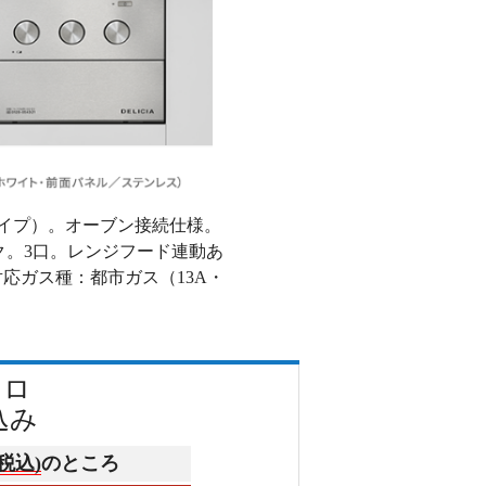
池タイプ）。オーブン接続仕様。
ク。3口。レンジフード連動あ
応ガス種：都市ガス（13A・
ンロ
込み
(税込)
のところ