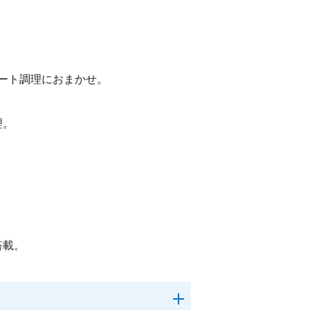
オート調理におまかせ。
理。
搭載。