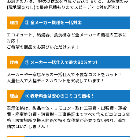
お急ぎの方は、 現状の状況を
写真でお送り頂く
と、 お電話のみ
(現地調査なし)で最終見積もりまでスピーディに対応可能！
② 全メーカー機種を一括対応
エコキュート、給湯器、食洗機など全メーカーの機種の工事に
対応！
ご希望の商品をお選びいただけます！
③ メーカー一括仕入で最大80%オフ!
メーカーや一家店からの一括仕入で不要なコストをカット！
大量仕入で大幅ディスカウントを実現しています！
④ 表示料金は安心のコミコミ価格！
表示価格は、製品本体・リモコン・取付工事費・出張費・運搬
費・廃棄処分費・消費税・工事保証まですべて含んだコミコミ価
格！設置場所や搬入経路で特別な作業が必要でない限り、追加
請求はいたしません！