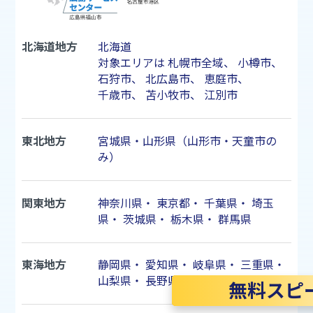
北海道地方
北海道
対象エリアは
札幌市
全域、
小樽市
、
石狩市
、
北広島市
、
恵庭市
、
千歳市
、
苫小牧市
、
江別市
東北地方
宮城県・山形県（山形市・天童市の
み）
関東地方
神奈川県
・
東京都
・
千葉県
・
埼玉
県
・
茨城県
・
栃木県
・
群馬県
東海地方
静岡県
・
愛知県
・
岐阜県
・
三重県
・
山梨県
・
長野県
無料スピ