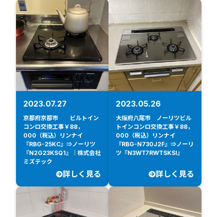
2023.07.27
2023.05.26
京都府京都市 ビルトイン
大阪府八尾市 ノーリツビル
コンロ交換工事￥88，
トインコンロ交換工事￥88，
000（税込）リンナイ
000（税込）リンナイ
『RBG-25KC』⇒ノーリツ
『RBG-N730J2F』⇒ノーリ
『N2G23KSQ1』｜株式会社
ツ『N3WT7RWTSKSI』
ミズテック
詳しく見る
詳しく見る