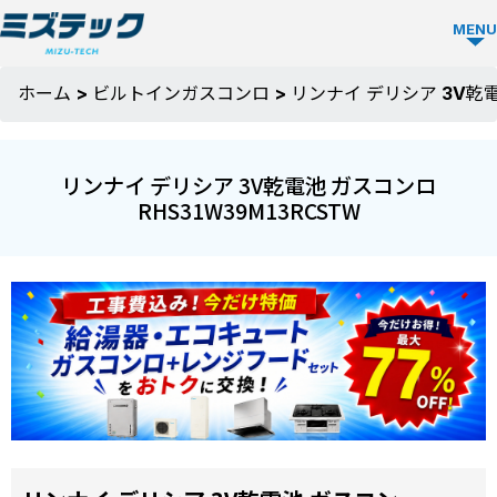
MENU
ビルトイ
ホーム
>
ビルトインガスコンロ
>
リンナイ デリシア 3V乾電
ン食洗機
TOP
リンナイ デリシア 3V乾電池 ガスコンロ
RHS31W39M13RCSTW
ビルトイン
食洗機を選
ぶ
メーカーか
ミズテック
ら選ぶ
の強み
Panasonic
人気モデル
選ばれる理