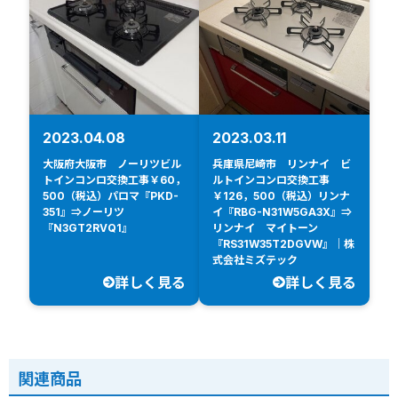
2023.04.08
2023.03.11
大阪府大阪市 ノーリツビル
兵庫県尼崎市 リンナイ ビ
トインコンロ交換工事￥60，
ルトインコンロ交換工事
500（税込）パロマ『PKD-
￥126，500（税込）リンナ
351』⇒ノーリツ
イ『RBG-N31W5GA3X』⇒
『N3GT2RVQ1』
リンナイ マイトーン
『RS31W35T2DGVW』｜株
式会社ミズテック
詳しく見る
詳しく見る
関連商品