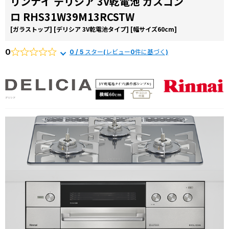
リンナイ デリシア 3V乾電池 ガスコン
お役立ち
から選ぶ
由
ロ RHS31W39M13RCSTW
コラム
リンナイ
[ガラストップ]
[デリシア 3V乾電池タイプ]
[幅サイズ60cm]
商品一覧か
交換費用
ら選ぶ
0
0 / 5 スター(レビュー0件に基づく)
よくある
質問
施工事例