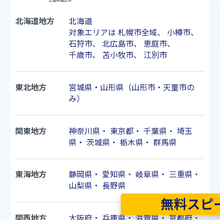
北海道地方
北海道
対象エリアは
札幌市
全域、
小樽市
、
石狩市
、
北広島市
、
恵庭市
、
千歳市
、
苫小牧市
、
江別市
東北地方
宮城県・山形県（山形市・天童市の
み）
関東地方
神奈川県
・
東京都
・
千葉県
・
埼玉
県
・
茨城県
・
栃木県
・
群馬県
東海地方
静岡県
・
愛知県
・
岐阜県
・
三重県
・
山梨県
・
長野県
無料スピ
関西地方
大阪府
・
兵庫県
・
滋賀県
・
京都府
・