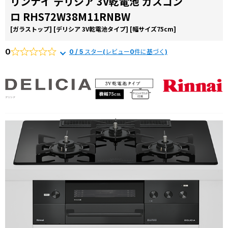
リンナイ デリシア 3V乾電池 ガスコン
コラ
ロ RHS72W38M11RNBW
ム
[ガラストップ]
[デリシア 3V乾電池タイプ]
[幅サイズ75cm]
施工
事例
0
0 / 5 スター(レビュー0件に基づく)
よく
ある
質問