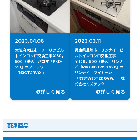
2023.04.08
2023.03.11
大阪府大阪市 ノーリツビル
兵庫県尼崎市 リンナイ ビ
トインコンロ交換工事￥60，
ルトインコンロ交換工事
500（税込）パロマ『PKD-
￥126，500（税込）リンナ
351』⇒ノーリツ
イ『RBG-N31W5GA3X』⇒
『N3GT2RVQ1』
リンナイ マイトーン
『RS31W35T2DGVW』｜株
式会社ミズテック
詳しく見る
詳しく見る
関連商品