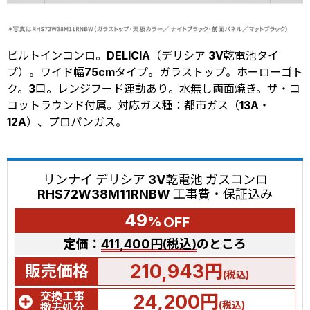
ビルトインコンロ。DELICIA（デリシア 3V乾電池タイ
プ）。ワイド幅75cmタイプ。ガラストップ。ホーローゴト
ク。3口。レンジフード連動あり。水無し両面焼き。ザ・コ
コットラウンド付属。対応ガス種：都市ガス（13A・
12A）、プロパンガス。
リンナイ デリシア 3V乾電池 ガスコンロ
RHS72W38M11RNBW 工事費・保証込み
49
%
OFF
定価：
411,400円(税込)
のところ
210,943円
販売価格
(税込)
交換工事
24,200円
(税込)
撤去処分