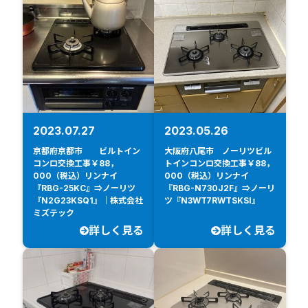
2023.07.27
2023.05.26
京都府京都市 ビルトイン
大阪府八尾市 ノーリツビル
コンロ交換工事￥88，
トインコンロ交換工事￥88，
000（税込）リンナイ
000（税込）リンナイ
『RBG-25KC』⇒ノーリツ
『RBG-N730J2F』⇒ノーリ
『N2G23KSQ1』｜株式会社
ツ『N3WT7RWTSKSI』
ミズテック
詳しく見る
詳しく見る