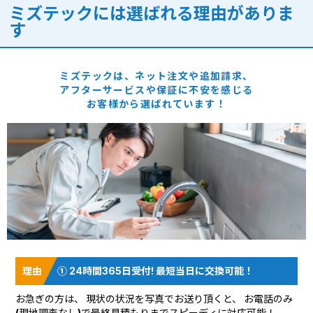
ミズテックには選ばれる理由がありま
す
ミズテックは、ネット注文や追加請求、
アフターサービスや保証に
不安を感じる
お客様から選ばれています！
① 24時間365日受付! 最短当日に交換可能！
お急ぎの方は、 現状の状況を
写真でお送り頂く
と、 お電話のみ
(現地調査なし)で最終見積もりまでスピーディに対応可能！