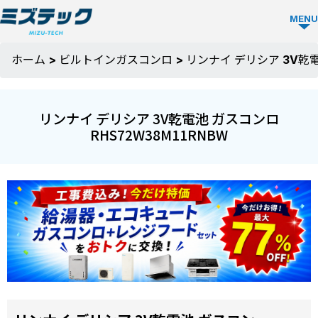
MENU
ガス
ホーム
>
ビルトインガスコンロ
>
リンナイ デリシア 3V乾電
コン
ロ
リンナイ デリシア 3V乾電池 ガスコンロ
TOP
RHS72W38M11RNBW
ミズ
テッ
クの
強み
選ば
お役
れる
立ち
理由