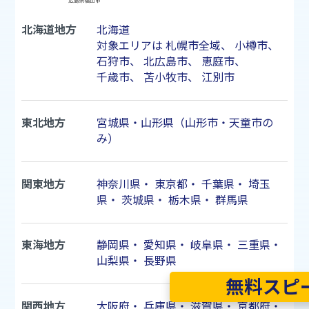
北海道地方
北海道
対象エリアは
札幌市
全域、
小樽市
、
石狩市
、
北広島市
、
恵庭市
、
千歳市
、
苫小牧市
、
江別市
東北地方
宮城県・山形県（山形市・天童市の
み）
関東地方
神奈川県
・
東京都
・
千葉県
・
埼玉
県
・
茨城県
・
栃木県
・
群馬県
東海地方
静岡県
・
愛知県
・
岐阜県
・
三重県
・
山梨県
・
長野県
無料スピ
関西地方
大阪府
・
兵庫県
・
滋賀県
・
京都府
・