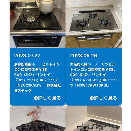
2023.07.27
2023.05.26
京都府京都市 ビルトイン
大阪府八尾市 ノーリツビル
コンロ交換工事￥88，
トインコンロ交換工事￥88，
000（税込）リンナイ
000（税込）リンナイ
『RBG-25KC』⇒ノーリツ
『RBG-N730J2F』⇒ノーリ
『N2G23KSQ1』｜株式会社
ツ『N3WT7RWTSKSI』
ミズテック
詳しく見る
詳しく見る