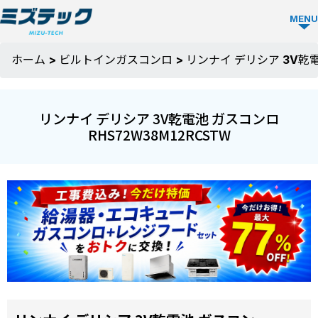
MENU
ガス
ホーム
>
ビルトインガスコンロ
>
リンナイ デリシア 3V乾電
コン
ロ
リンナイ デリシア 3V乾電池 ガスコンロ
TOP
RHS72W38M12RCSTW
ミズ
テッ
クの
強み
選ば
お役
れる
立ち
理由