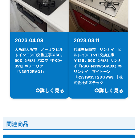
2023.04.08
2023.03.11
大阪府大阪市 ノーリツビル
兵庫県尼崎市 リンナイ ビ
トインコンロ交換工事￥60，
ルトインコンロ交換工事
500（税込）パロマ『PKD-
￥126，500（税込）リンナ
351』⇒ノーリツ
イ『RBG-N31W5GA3X』⇒
『N3GT2RVQ1』
リンナイ マイトーン
『RS31W35T2DGVW』｜株
式会社ミズテック
詳しく見る
詳しく見る
関連商品