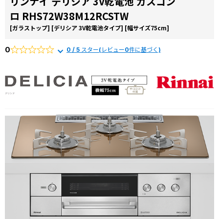
リンナイ デリシア 3V乾電池 ガスコン
コラ
ロ RHS72W38M12RCSTW
ム
[ガラストップ]
[デリシア 3V乾電池タイプ]
[幅サイズ75cm]
施工
事例
0
0 / 5 スター(レビュー0件に基づく)
よく
ある
質問