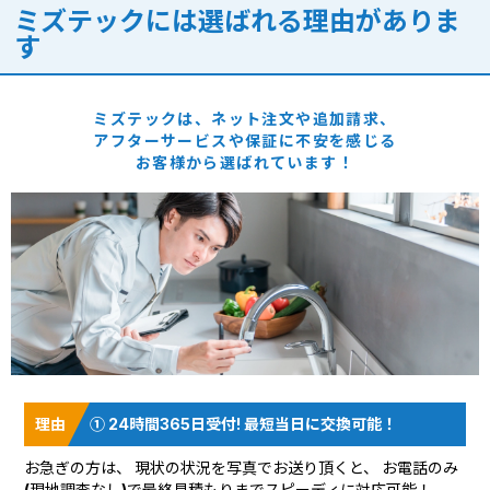
ミズテックには選ばれる理由がありま
す
ミズテックは、ネット注文や追加請求、
アフターサービスや保証に
不安を感じる
お客様から選ばれています！
① 24時間365日受付! 最短当日に交換可能！
お急ぎの方は、 現状の状況を
写真でお送り頂く
と、 お電話のみ
(現地調査なし)で最終見積もりまでスピーディに対応可能！