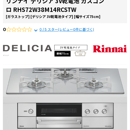
リンナイ デリシア 3V乾電池 ガスコン
コラ
ロ RHS72W38M14RCSTW
ム
[ガラストップ]
[デリシア 3V乾電池タイプ]
[幅サイズ75cm]
施工
事例
0
0 / 5 スター(レビュー0件に基づく)
よく
ある
質問