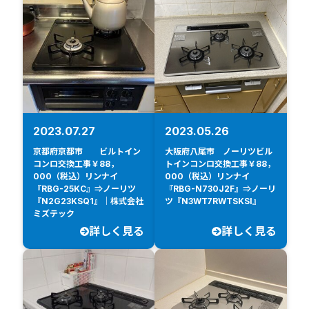
2023.07.27
2023.05.26
京都府京都市 ビルトイン
大阪府八尾市 ノーリツビル
コンロ交換工事￥88，
トインコンロ交換工事￥88，
000（税込）リンナイ
000（税込）リンナイ
『RBG-25KC』⇒ノーリツ
『RBG-N730J2F』⇒ノーリ
『N2G23KSQ1』｜株式会社
ツ『N3WT7RWTSKSI』
ミズテック
詳しく見る
詳しく見る