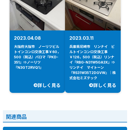
2023.04.08
2023.03.11
大阪府大阪市 ノーリツビル
兵庫県尼崎市 リンナイ ビ
トインコンロ交換工事￥60，
ルトインコンロ交換工事
500（税込）パロマ『PKD-
￥126，500（税込）リンナ
351』⇒ノーリツ
イ『RBG-N31W5GA3X』⇒
『N3GT2RVQ1』
リンナイ マイトーン
『RS31W35T2DGVW』｜株
式会社ミズテック
詳しく見る
詳しく見る
関連商品