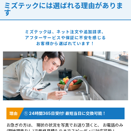
ミズテックには選ばれる理由がありま
す
ミズテックは、ネット注文や追加請求、
アフターサービスや保証に
不安を感じる
お客様から選ばれています！
① 24時間365日受付! 最短当日に交換可能！
お急ぎの方は、 現状の状況を
写真でお送り頂く
と、 お電話のみ
(現地調査なし)で最終見積もりまでスピーディに対応可能！