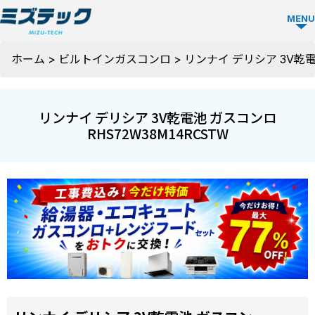
MENU
ガス
ホーム
>
ビルトインガスコンロ
>
リンナイ デリシア 3V乾電池
コン
ロ
リンナイ デリシア 3V乾電池 ガスコンロ
TOP
RHS72W38M14RCSTW
ミズ
テッ
クの
強み
選ば
お役
れる
立ち
理由