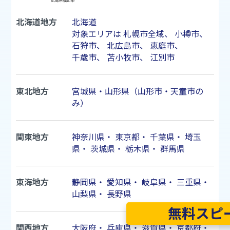
北海道地方
北海道
対象エリアは
札幌市
全域、
小樽市
、
石狩市
、
北広島市
、
恵庭市
、
千歳市
、
苫小牧市
、
江別市
東北地方
宮城県・山形県（山形市・天童市の
み）
関東地方
神奈川県
・
東京都
・
千葉県
・
埼玉
県
・
茨城県
・
栃木県
・
群馬県
東海地方
静岡県
・
愛知県
・
岐阜県
・
三重県
・
山梨県
・
長野県
無料スピ
関西地方
大阪府
・
兵庫県
・
滋賀県
・
京都府
・