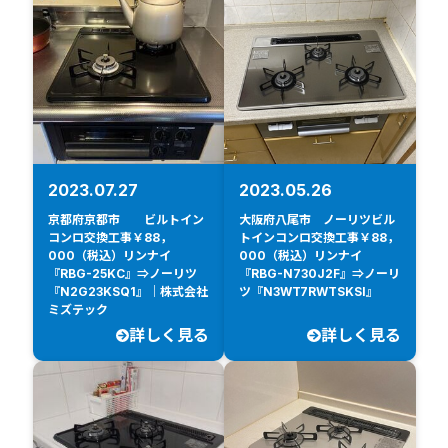
2023.07.27
2023.05.26
京都府京都市 ビルトイン
大阪府八尾市 ノーリツビル
コンロ交換工事￥88，
トインコンロ交換工事￥88，
000（税込）リンナイ
000（税込）リンナイ
『RBG-25KC』⇒ノーリツ
『RBG-N730J2F』⇒ノーリ
『N2G23KSQ1』｜株式会社
ツ『N3WT7RWTSKSI』
ミズテック
詳しく見る
詳しく見る