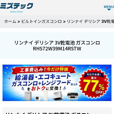
MENU
ガス
ホーム
>
ビルトインガスコンロ
>
リンナイ デリシア 3V乾電
コン
ロ
リンナイ デリシア 3V乾電池 ガスコンロ
TOP
RHS72W39M14RSTW
ミズ
テッ
クの
強み
選ば
お役
れる
立ち
理由