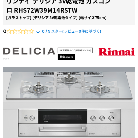
リンナイ デリシア 3V乾電池 ガスコン
コラ
ロ RHS72W39M14RSTW
ム
[ガラストップ]
[デリシア 3V乾電池タイプ]
[幅サイズ75cm]
施工
事例
0
0 / 5 スター(レビュー0件に基づく)
よく
ある
質問