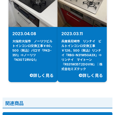
2023.04.08
2023.03.11
大阪府大阪市 ノーリツビル
兵庫県尼崎市 リンナイ ビ
トインコンロ交換工事￥60，
ルトインコンロ交換工事
500（税込）パロマ『PKD-
￥126，500（税込）リンナ
351』⇒ノーリツ
イ『RBG-N31W5GA3X』⇒
『N3GT2RVQ1』
リンナイ マイトーン
『RS31W35T2DGVW』｜株
式会社ミズテック
詳しく見る
詳しく見る
関連商品