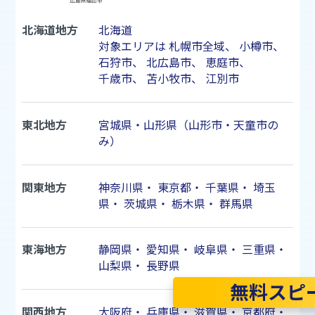
北海道地方
北海道
対象エリアは
札幌市
全域、
小樽市
、
石狩市
、
北広島市
、
恵庭市
、
千歳市
、
苫小牧市
、
江別市
東北地方
宮城県・山形県（山形市・天童市の
み）
関東地方
神奈川県
・
東京都
・
千葉県
・
埼玉
県
・
茨城県
・
栃木県
・
群馬県
東海地方
静岡県
・
愛知県
・
岐阜県
・
三重県
・
山梨県
・
長野県
無料スピ
関西地方
大阪府
・
兵庫県
・
滋賀県
・
京都府
・