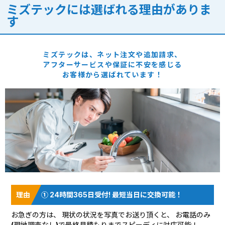
ミズテックには選ばれる理由がありま
す
ミズテックは、ネット注文や追加請求、
アフターサービスや保証に
不安を感じる
お客様から選ばれています！
① 24時間365日受付! 最短当日に交換可能！
お急ぎの方は、 現状の状況を
写真でお送り頂く
と、 お電話のみ
(現地調査なし)で最終見積もりまでスピーディに対応可能！