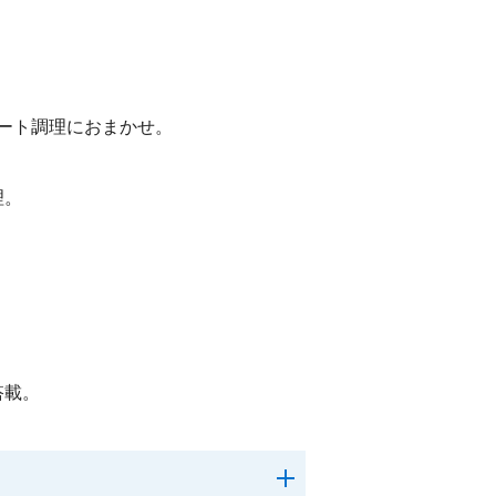
オート調理におまかせ。
理。
搭載。