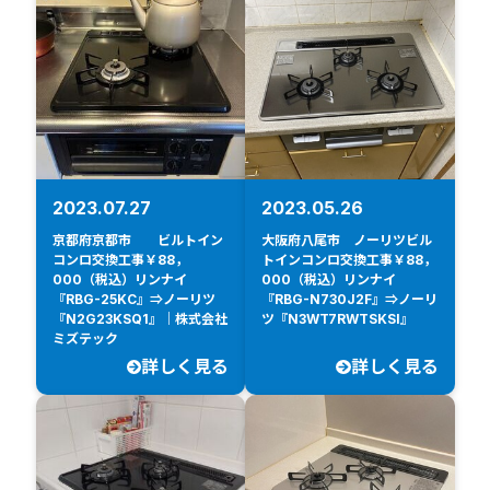
2023.07.27
2023.05.26
京都府京都市 ビルトイン
大阪府八尾市 ノーリツビル
コンロ交換工事￥88，
トインコンロ交換工事￥88，
000（税込）リンナイ
000（税込）リンナイ
『RBG-25KC』⇒ノーリツ
『RBG-N730J2F』⇒ノーリ
『N2G23KSQ1』｜株式会社
ツ『N3WT7RWTSKSI』
ミズテック
詳しく見る
詳しく見る