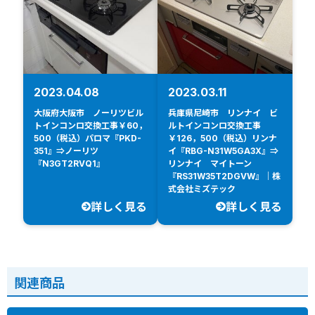
2023.04.08
2023.03.11
大阪府大阪市 ノーリツビル
兵庫県尼崎市 リンナイ ビ
トインコンロ交換工事￥60，
ルトインコンロ交換工事
500（税込）パロマ『PKD-
￥126，500（税込）リンナ
351』⇒ノーリツ
イ『RBG-N31W5GA3X』⇒
『N3GT2RVQ1』
リンナイ マイトーン
『RS31W35T2DGVW』｜株
式会社ミズテック
詳しく見る
詳しく見る
関連商品