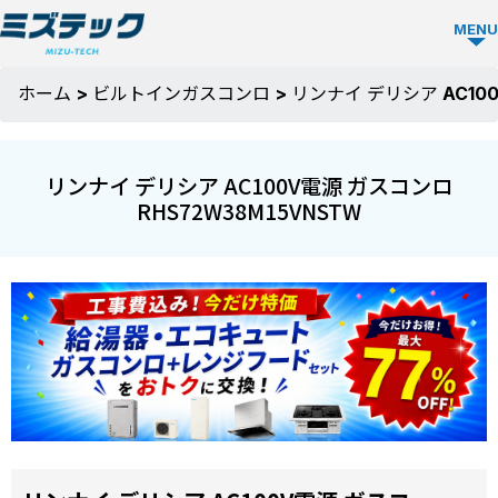
MENU
ガス
ホーム
>
ビルトインガスコンロ
>
リンナイ デリシア AC100
コン
ロ
リンナイ デリシア AC100V電源 ガスコンロ
TOP
RHS72W38M15VNSTW
ミズ
テッ
クの
強み
選ば
お役
れる
立ち
理由