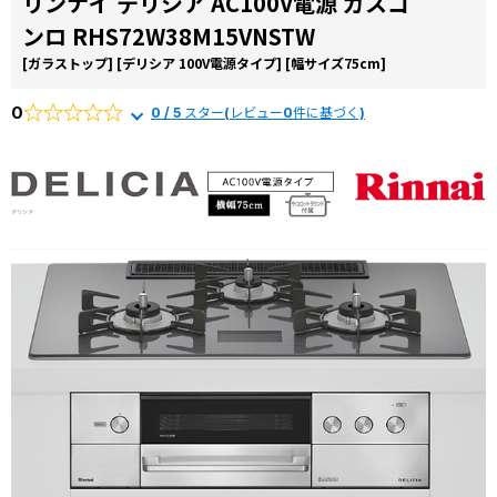
リンナイ デリシア AC100V電源 ガスコ
コラ
ンロ RHS72W38M15VNSTW
ム
[ガラストップ]
[デリシア 100V電源タイプ]
[幅サイズ75cm]
施工
事例
0
0 / 5 スター(レビュー0件に基づく)
よく
ある
質問