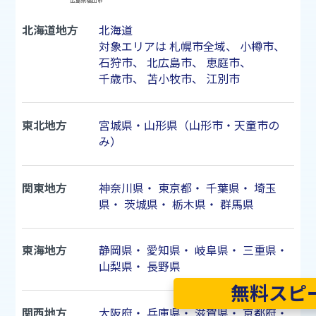
北海道地方
北海道
対象エリアは
札幌市
全域、
小樽市
、
石狩市
、
北広島市
、
恵庭市
、
千歳市
、
苫小牧市
、
江別市
東北地方
宮城県・山形県（山形市・天童市の
み）
関東地方
神奈川県
・
東京都
・
千葉県
・
埼玉
県
・
茨城県
・
栃木県
・
群馬県
東海地方
静岡県
・
愛知県
・
岐阜県
・
三重県
・
山梨県
・
長野県
無料スピ
関西地方
大阪府
・
兵庫県
・
滋賀県
・
京都府
・