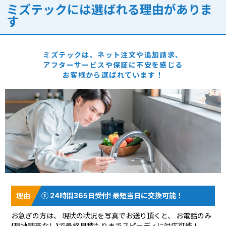
ミズテックには選ばれる理由がありま
す
ミズテックは、ネット注文や追加請求、
アフターサービスや保証に
不安を感じる
お客様から選ばれています！
① 24時間365日受付! 最短当日に交換可能！
お急ぎの方は、 現状の状況を
写真でお送り頂く
と、 お電話のみ
(現地調査なし)で最終見積もりまでスピーディに対応可能！