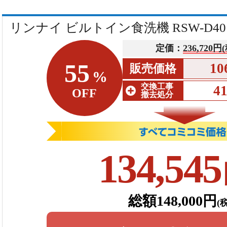
リンナイ ビルトイン食洗機 RSW-D40
定価：
236,720円
55
10
販売価格
%
交換工事
4
OFF
撤去処分
134,545
総額148,000円
(