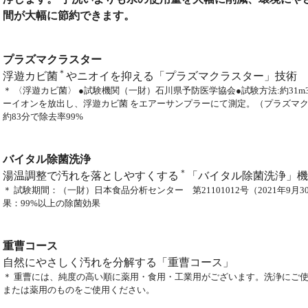
間が大幅に節約できます。
プラズマクラスター
＊
浮遊カビ菌
やニオイを抑える「プラズマクラスター」技術
＊ 〈浮遊カビ菌〉 ●試験機関（一財）石川県予防医学協会●試験方法:約31
ーイオンを放出し、浮遊カビ菌 をエアーサンプラーにて測定。（プラズマクラスタ
約83分で除去率99%
バイタル除菌洗浄
＊
湯温調整で汚れを落としやすくする
「バイタル除菌洗浄」機
＊ 試験期間：（一財）日本食品分析センター 第21101012号（2021年
果：99%以上の除菌効果
重曹コース
自然にやさしく汚れを分解する「重曹コース」
＊ 重曹には、純度の高い順に薬用・食用・工業用がございます。洗浄にご
または薬用のものをご使用ください。