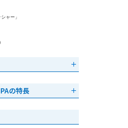
ッシャー」
）
LPAの特長