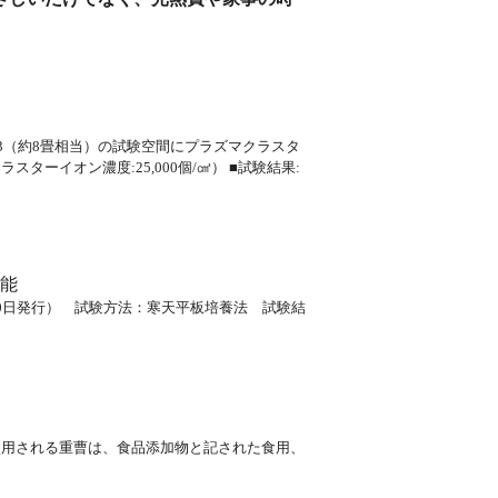
m3（約8畳相当）の試験空間にプラズマクラスタ
ーイオン濃度:25,000個/㎤） ■試験結果:
能
9月30日発行） 試験方法：寒天平板培養法 試験結
使用される重曹は、食品添加物と記された食用、