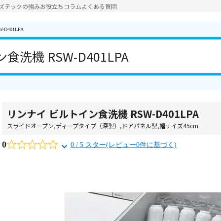
ズテックの強み
お役立ちコラム
よくある質問
D401LPA
洗機 RSW-D401LPA
リンナイ ビルトイン食洗機 RSW-D401LPA
スライドオープン
,
ディープタイプ（深型）
,
ドアパネル型
,
幅サイズ45cm
0
0 / 5 スター(レビュー0件に基づく)