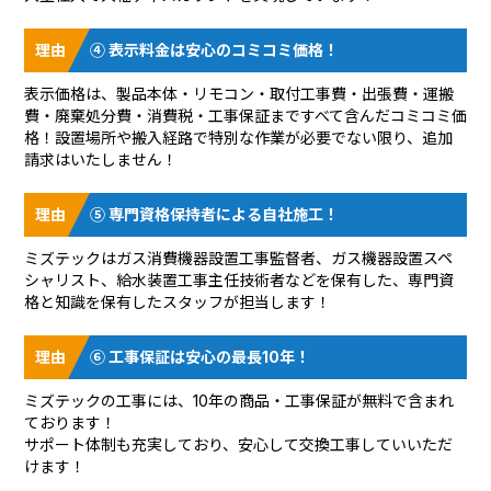
④ 表示料金は安心のコミコミ価格！
表示価格は、製品本体・リモコン・取付工事費・出張費・運搬
費・廃棄処分費・消費税・工事保証まですべて含んだコミコミ価
格！設置場所や搬入経路で特別な作業が必要でない限り、追加
請求はいたしません！
⑤ 専門資格保持者による自社施工！
ミズテックはガス消費機器設置工事監督者、ガス機器設置スペ
シャリスト、給水装置工事主任技術者などを保有した、専門資
格と知識を保有したスタッフが担当します！
⑥ 工事保証は安心の最長10年！
ミズテックの工事には、10年の商品・工事保証が無料で含まれ
ております！
サポート体制も充実しており、安心して交換工事していいただ
けます！