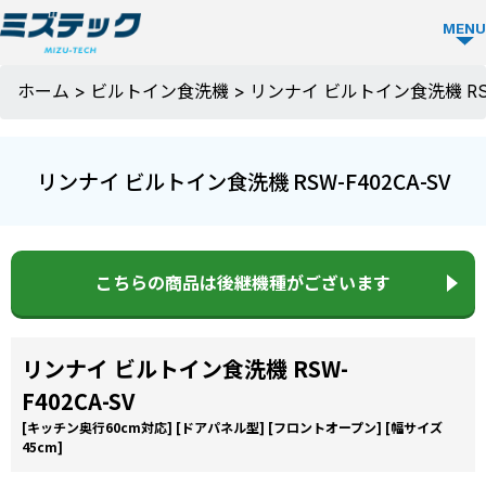
MENU
ビルトイ
ホーム
>
ビルトイン食洗機
>
リンナイ ビルトイン食洗機 RSW
ン食洗機
TOP
リンナイ ビルトイン食洗機 RSW-F402CA-SV
ビルトイン
食洗機を選
こちらの商品は後継機種がございます
ぶ
リンナイ ビルトイン食洗機 RSW-
メーカーか
ミズテック
F402CA-SV
ら選ぶ
の強み
[キッチン奥行60cm対応]
[ドアパネル型]
[フロントオープン]
[幅サイズ
45cm]
Panasonic
人気モデル
選ばれる理