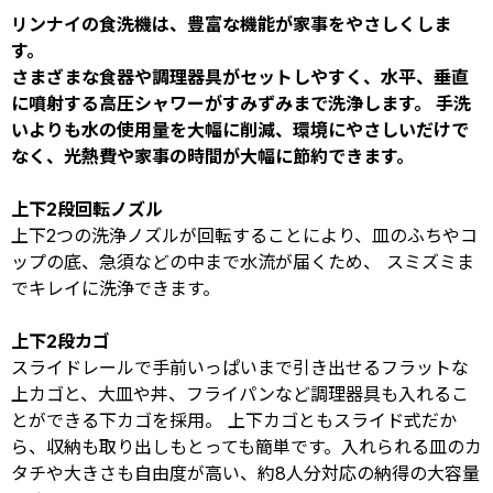
リンナイの食洗機は、豊富な機能が家事をやさしくしま
す。
さまざまな食器や調理器具がセットしやすく、水平、垂直
に噴射する高圧シャワーがすみずみまで洗浄します。 手洗
いよりも水の使用量を大幅に削減、環境にやさしいだけで
なく、光熱費や家事の時間が大幅に節約できます。
上下2段回転ノズル
上下2つの洗浄ノズルが回転することにより、皿のふちやコ
ップの底、急須などの中まで水流が届くため、 スミズミま
でキレイに洗浄できます。
上下2段カゴ
スライドレールで手前いっぱいまで引き出せるフラットな
上カゴと、大皿や丼、フライパンなど調理器具も入れるこ
とができる下カゴを採用。 上下カゴともスライド式だか
ら、収納も取り出しもとっても簡単です。入れられる皿のカ
タチや大きさも自由度が高い、約8人分対応の納得の大容量