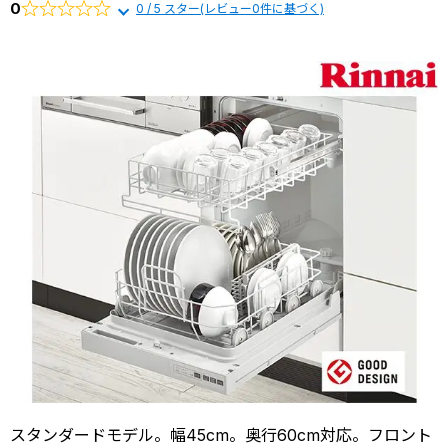
お役立ち
から選ぶ
0
0 / 5 スター(レビュー0件に基づく)
由
コラム
リンナイ
商品一覧か
交換費用
ら選ぶ
よくある
質問
施工事例
スタンダードモデル。幅45cm。奥行60cm対応。フロント