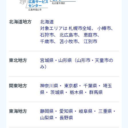
北海道地方
北海道
対象エリアは
札幌市
全域、
小樽市
、
石狩市
、
北広島市
、
恵庭市
、
千歳市
、
苫小牧市
、
江別市
東北地方
宮城県・山形県（山形市・天童市の
み）
関東地方
神奈川県
・
東京都
・
千葉県
・
埼玉
県
・
茨城県
・
栃木県
・
群馬県
東海地方
静岡県
・
愛知県
・
岐阜県
・
三重県
・
山梨県
・
長野県