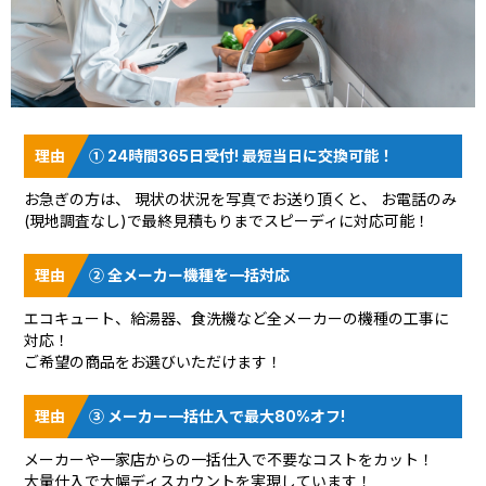
① 24時間365日受付! 最短当日に交換可能！
お急ぎの方は、 現状の状況を
写真でお送り頂く
と、 お電話のみ
(現地調査なし)で最終見積もりまでスピーディに対応可能！
② 全メーカー機種を一括対応
エコキュート、給湯器、食洗機など全メーカーの機種の工事に
対応！
ご希望の商品をお選びいただけます！
③ メーカー一括仕入で最大80%オフ!
メーカーや一家店からの一括仕入で不要なコストをカット！
大量仕入で大幅ディスカウントを実現しています！