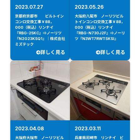
2023.07.27
2023.05.26
京都府京都市 ビルトイン
大阪府八尾市 ノーリツビル
コンロ交換工事￥88，
トインコンロ交換工事￥88，
000（税込）リンナイ
000（税込）リンナイ
『RBG-25KC』⇒ノーリツ
『RBG-N730J2F』⇒ノーリ
『N2G23KSQ1』｜株式会社
ツ『N3WT7RWTSKSI』
ミズテック
詳しく見る
詳しく見る
2023.04.08
2023.03.11
大阪府大阪市 ノーリツビル
兵庫県尼崎市 リンナイ ビ