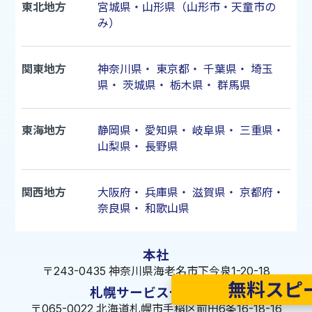
東北地方
宮城県・山形県（山形市・天童市の
み）
関東地方
神奈川県
・
東京都
・
千葉県
・
埼玉
県
・
茨城県
・
栃木県
・
群馬県
東海地方
静岡県
・
愛知県
・
岐阜県
・
三重県
・
山梨県
・
長野県
関西地方
大阪府
・
兵庫県
・
滋賀県
・
京都府
・
奈良県
・
和歌山県
本社
〒243-0435 神奈川県海老名市下今泉1-20-18
無料スピ
札幌サービスセンター
〒065-0022 北海道札幌市手稲区前田6条16-18-16