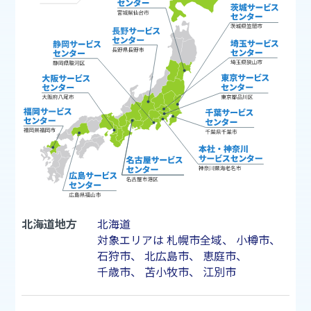
北海道地方
北海道
対象エリアは
札幌市
全域、
小樽市
、
石狩市
、
北広島市
、
恵庭市
、
千歳市
、
苫小牧市
、
江別市