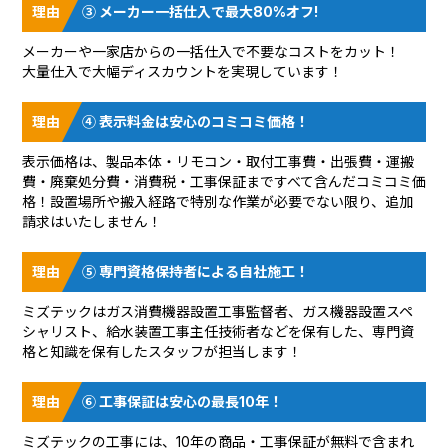
③ メーカー一括仕入で最大80%オフ!
メーカーや一家店からの一括仕入で不要なコストをカット！
大量仕入で大幅ディスカウントを実現しています！
④ 表示料金は安心のコミコミ価格！
表示価格は、製品本体・リモコン・取付工事費・出張費・運搬
費・廃棄処分費・消費税・工事保証まですべて含んだコミコミ価
格！設置場所や搬入経路で特別な作業が必要でない限り、追加
請求はいたしません！
⑤ 専門資格保持者による自社施工！
ミズテックはガス消費機器設置工事監督者、ガス機器設置スペ
シャリスト、給水装置工事主任技術者などを保有した、専門資
格と知識を保有したスタッフが担当します！
⑥ 工事保証は安心の最長10年！
ミズテックの工事には、10年の商品・工事保証が無料で含まれ