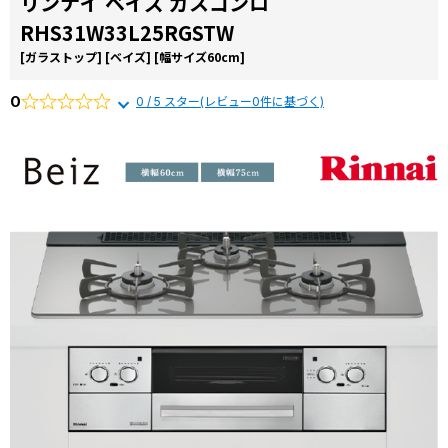
リンナイ ベイズ ガスコンロ
お役立ち
から選ぶ
由
RHS31W33L25RGSTW
コラム
リンナイ
[ガラストップ]
[ベイズ]
[幅サイズ60cm]
商品一覧か
交換費用
ら選ぶ
0
0 / 5 スター(レビュー0件に基づく)
よくある
質問
施工事例