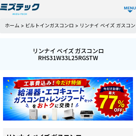
MENU
ビルトイ
ホーム
>
ビルトインガスコンロ
>
リンナイ ベイズ ガスコンロ 
ン食洗機
TOP
リンナイ ベイズ ガスコンロ
RHS31W33L25RGSTW
ビルトイン
食洗機を選
ぶ
メーカーか
ミズテック
ら選ぶ
の強み
Panasonic
人気モデル
選ばれる理