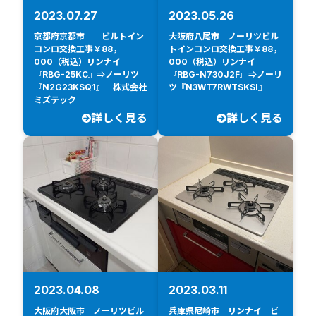
2023.07.27
2023.05.26
京都府京都市 ビルトイン
大阪府八尾市 ノーリツビル
コンロ交換工事￥88，
トインコンロ交換工事￥88，
000（税込）リンナイ
000（税込）リンナイ
『RBG-25KC』⇒ノーリツ
『RBG-N730J2F』⇒ノーリ
『N2G23KSQ1』｜株式会社
ツ『N3WT7RWTSKSI』
ミズテック
詳しく見る
詳しく見る
2023.04.08
2023.03.11
大阪府大阪市 ノーリツビル
兵庫県尼崎市 リンナイ ビ