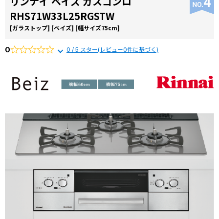
リンナイ ベイズ ガスコンロ
コラ
RHS71W33L25RGSTW
ム
[ガラストップ]
[ベイズ]
[幅サイズ75cm]
施工
事例
0
0 / 5 スター(レビュー0件に基づく)
よく
ある
質問