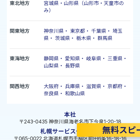
東北地方
宮城県・山形県（山形市・天童市の
み）
関東地方
神奈川県
・
東京都
・
千葉県
・
埼玉
県
・
茨城県
・
栃木県
・
群馬県
東海地方
静岡県
・
愛知県
・
岐阜県
・
三重県
・
山梨県
・
長野県
関西地方
大阪府
・
兵庫県
・
滋賀県
・
京都府
・
奈良県
・
和歌山県
本社
〒243-0435 神奈川県海老名市下今泉1-20-18
無料スピ
札幌サービスセンター
〒065-0022 北海道札幌市手稲区前田6条16-18-16