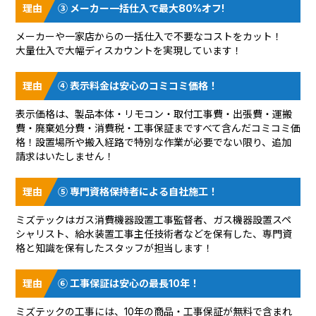
③ メーカー一括仕入で最大80%オフ!
メーカーや一家店からの一括仕入で不要なコストをカット！
大量仕入で大幅ディスカウントを実現しています！
④ 表示料金は安心のコミコミ価格！
表示価格は、製品本体・リモコン・取付工事費・出張費・運搬
費・廃棄処分費・消費税・工事保証まですべて含んだコミコミ価
格！設置場所や搬入経路で特別な作業が必要でない限り、追加
請求はいたしません！
⑤ 専門資格保持者による自社施工！
ミズテックはガス消費機器設置工事監督者、ガス機器設置スペ
シャリスト、給水装置工事主任技術者などを保有した、専門資
格と知識を保有したスタッフが担当します！
⑥ 工事保証は安心の最長10年！
ミズテックの工事には、10年の商品・工事保証が無料で含まれ