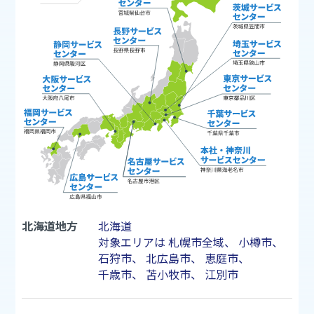
北海道地方
北海道
対象エリアは
札幌市
全域、
小樽市
、
石狩市
、
北広島市
、
恵庭市
、
千歳市
、
苫小牧市
、
江別市