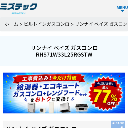
MENU
ガス
ホーム
>
ビルトインガスコンロ
>
リンナイ ベイズ ガスコンロ 
コン
ロ
リンナイ ベイズ ガスコンロ
TOP
RHS71W33L25RGSTW
ミズ
テッ
クの
強み
選ば
お役
れる
立ち
理由