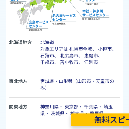
北海道地方
北海道
対象エリアは
札幌市
全域、
小樽市
、
石狩市
、
北広島市
、
恵庭市
、
千歳市
、
苫小牧市
、
江別市
東北地方
宮城県・山形県（山形市・天童市の
み）
関東地方
神奈川県
・
東京都
・
千葉県
・
埼玉
県
・
茨城県
・
栃木県
・
群馬県
無料スピ