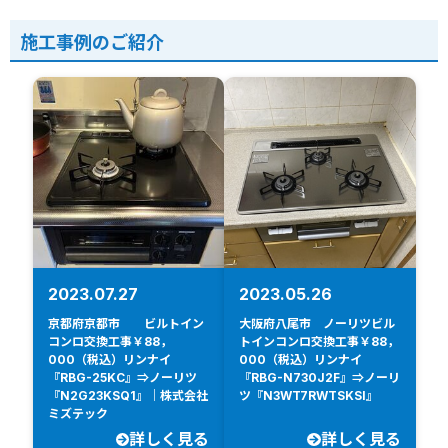
施工事例のご紹介
2023.07.27
2023.05.26
京都府京都市 ビルトイン
大阪府八尾市 ノーリツビル
コンロ交換工事￥88，
トインコンロ交換工事￥88，
000（税込）リンナイ
000（税込）リンナイ
『RBG-25KC』⇒ノーリツ
『RBG-N730J2F』⇒ノーリ
『N2G23KSQ1』｜株式会社
ツ『N3WT7RWTSKSI』
ミズテック
詳しく見る
詳しく見る