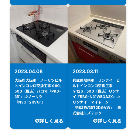
2023.04.08
2023.03.11
大阪府大阪市 ノーリツビル
兵庫県尼崎市 リンナイ ビ
トインコンロ交換工事￥60，
ルトインコンロ交換工事
500（税込）パロマ『PKD-
￥126，500（税込）リンナ
351』⇒ノーリツ
イ『RBG-N31W5GA3X』⇒
『N3GT2RVQ1』
リンナイ マイトーン
『RS31W35T2DGVW』｜株
式会社ミズテック
詳しく見る
詳しく見る