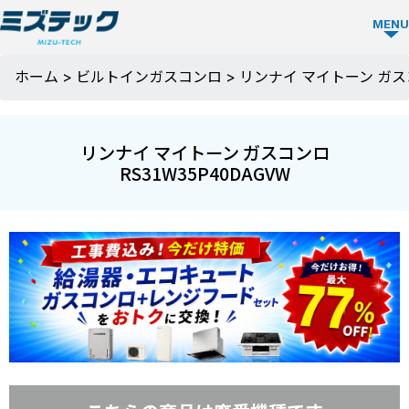
MENU
ビルトイ
ホーム
>
ビルトインガスコンロ
>
リンナイ マイトーン ガスコ
ン食洗機
TOP
リンナイ マイトーン ガスコンロ
RS31W35P40DAGVW
ビルトイン
食洗機を選
ぶ
メーカーか
ミズテック
ら選ぶ
の強み
Panasonic
人気モデル
選ばれる理