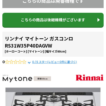
こちらの商品は廃番機種です
お役立ち
から選ぶ
由
コラム
リンナイ
商品一覧か
こちらの商品は後継機種がございます
交換費用
ら選ぶ
よくある
質問
施工事例
リンナイ マイトーン ガスコンロ
RS31W35P40DAGVW
[ホーローコート]
[マイトーン]
[幅サイズ60cm]
0
0 / 5 スター(レビュー0件に基づく)