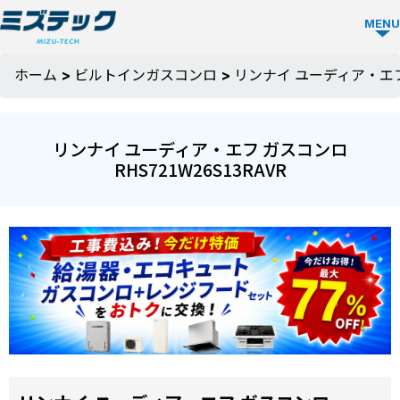
MENU
ガス
ホーム
>
ビルトインガスコンロ
>
リンナイ ユーディア・エフ 
コン
ロ
リンナイ ユーディア・エフ ガスコンロ
TOP
RHS721W26S13RAVR
ミズ
テッ
クの
強み
選ば
お役
れる
立ち
理由