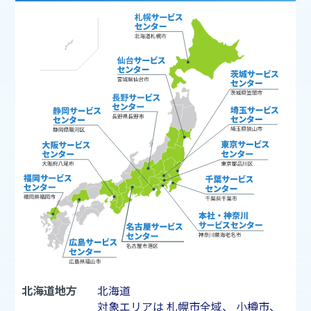
北海道地方
北海道
対象エリアは
札幌市
全域、
小樽市
、