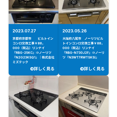
2023.07.27
2023.05.26
京都府京都市 ビルトイン
大阪府八尾市 ノーリツビル
コンロ交換工事￥88，
トインコンロ交換工事￥88，
000（税込）リンナイ
000（税込）リンナイ
『RBG-25KC』⇒ノーリツ
『RBG-N730J2F』⇒ノーリ
『N2G23KSQ1』｜株式会社
ツ『N3WT7RWTSKSI』
ミズテック
詳しく見る
詳しく見る