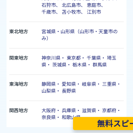
石狩市
、
北広島市
、
恵庭市
、
千歳市
、
苫小牧市
、
江別市
東北地方
宮城県・山形県（山形市・天童市の
み）
関東地方
神奈川県
・
東京都
・
千葉県
・
埼玉
県
・
茨城県
・
栃木県
・
群馬県
東海地方
静岡県
・
愛知県
・
岐阜県
・
三重県
・
山梨県
・
長野県
関西地方
大阪府
・
兵庫県
・
滋賀県
・
京都府
・
奈良県
・
和歌山県
無料スピ