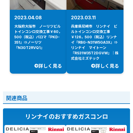
2023.04.08
2023.03.11
大阪府大阪市 ノーリツビル
兵庫県尼崎市 リンナイ ビ
トインコンロ交換工事￥60，
ルトインコンロ交換工事
500（税込）パロマ『PKD-
￥126，500（税込）リンナ
351』⇒ノーリツ
イ『RBG-N31W5GA3X』⇒
『N3GT2RVQ1』
リンナイ マイトーン
『RS31W35T2DGVW』｜株
式会社ミズテック
詳しく見る
詳しく見る
関連商品
リンナイのおすすめガスコンロ