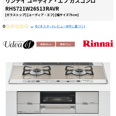
リンナイ ユーディア・エフ ガスコンロ
コラ
RHS721W26S13RAVR
ム
[ガラストップ]
[ユーディア・エフ]
[幅サイズ75cm]
施工
事例
0
0 / 5 スター(レビュー0件に基づく)
よく
ある
質問