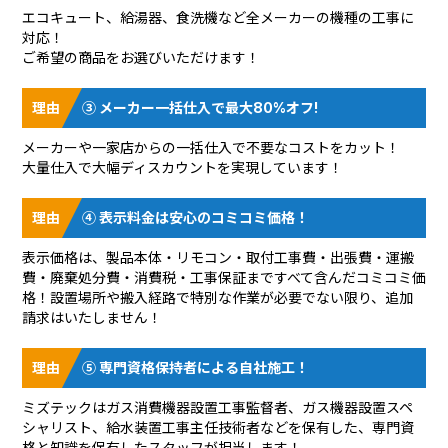
エコキュート、給湯器、食洗機など全メーカーの機種の工事に
対応！
ご希望の商品をお選びいただけます！
③ メーカー一括仕入で最大80%オフ!
メーカーや一家店からの一括仕入で不要なコストをカット！
大量仕入で大幅ディスカウントを実現しています！
④ 表示料金は安心のコミコミ価格！
表示価格は、製品本体・リモコン・取付工事費・出張費・運搬
費・廃棄処分費・消費税・工事保証まですべて含んだコミコミ価
格！設置場所や搬入経路で特別な作業が必要でない限り、追加
請求はいたしません！
⑤ 専門資格保持者による自社施工！
ミズテックはガス消費機器設置工事監督者、ガス機器設置スペ
シャリスト、給水装置工事主任技術者などを保有した、専門資
格と知識を保有したスタッフが担当します！