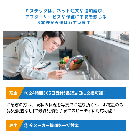
ミズテックは、ネット注文や追加請求、
アフターサービスや保証に
不安を感じる
お客様から選ばれています！
① 24時間365日受付! 最短当日に交換可能！
お急ぎの方は、 現状の状況を
写真でお送り頂く
と、 お電話のみ
(現地調査なし)で最終見積もりまでスピーディに対応可能！
② 全メーカー機種を一括対応