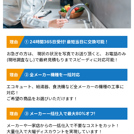
① 24時間365日受付! 最短当日に交換可能！
お急ぎの方は、 現状の状況を
写真でお送り頂く
と、 お電話のみ
(現地調査なし)で最終見積もりまでスピーディに対応可能！
② 全メーカー機種を一括対応
エコキュート、給湯器、食洗機など全メーカーの機種の工事に
対応！
ご希望の商品をお選びいただけます！
③ メーカー一括仕入で最大80%オフ!
メーカーや一家店からの一括仕入で不要なコストをカット！
大量仕入で大幅ディスカウントを実現しています！