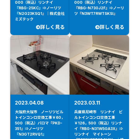
000（税込）リンナイ
000（税込）リンナイ
『RBG-25KC』⇒ノーリツ
『RBG-N730J2F』⇒ノーリ
『N2G23KSQ1』｜株式会社
ツ『N3WT7RWTSKSI』
ミズテック
詳しく見る
詳しく見る
2023.04.08
2023.03.11
大阪府大阪市 ノーリツビル
兵庫県尼崎市 リンナイ ビ
トインコンロ交換工事￥60，
ルトインコンロ交換工事
500（税込）パロマ『PKD-
￥126，500（税込）リンナ
351』⇒ノーリツ
イ『RBG-N31W5GA3X』⇒
『N3GT2RVQ1』
リンナイ マイトーン