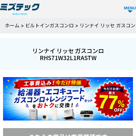
MENU
ガス
ホーム
>
ビルトインガスコンロ
>
リンナイ リッセ ガスコンロ 
コン
ロ
リンナイ リッセ ガスコンロ
TOP
RHS71W32L1RASTW
ミズ
テッ
クの
強み
選ば
お役
れる
立ち
理由