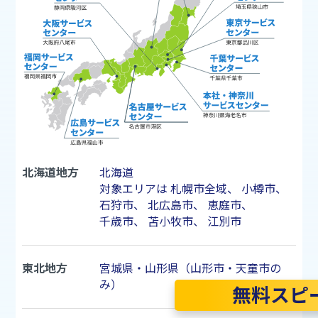
北海道地方
北海道
対象エリアは
札幌市
全域、
小樽市
、
石狩市
、
北広島市
、
恵庭市
、
千歳市
、
苫小牧市
、
江別市
東北地方
宮城県・山形県（山形市・天童市の
み）
無料スピ