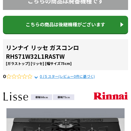
こちらの商品は廃番機種です
コラ
ム
施工
こちらの商品は後継機種がございます
事例
よく
ある
リンナイ リッセ ガスコンロ
質問
RHS71W32L1RASTW
[ガラストップ]
[リッセ]
[幅サイズ75cm]
0
0 / 5 スター(レビュー0件に基づく)