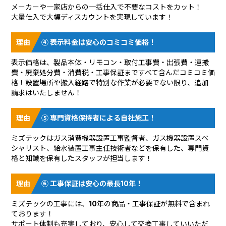
メーカーや一家店からの一括仕入で不要なコストをカット！
大量仕入で大幅ディスカウントを実現しています！
④ 表示料金は安心のコミコミ価格！
表示価格は、製品本体・リモコン・取付工事費・出張費・運搬
費・廃棄処分費・消費税・工事保証まですべて含んだコミコミ価
格！設置場所や搬入経路で特別な作業が必要でない限り、追加
請求はいたしません！
⑤ 専門資格保持者による自社施工！
ミズテックはガス消費機器設置工事監督者、ガス機器設置スペ
シャリスト、給水装置工事主任技術者などを保有した、専門資
格と知識を保有したスタッフが担当します！
⑥ 工事保証は安心の最長10年！
ミズテックの工事には、10年の商品・工事保証が無料で含まれ
ております！
サポート体制も充実しており、安心して交換工事していいただ