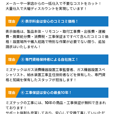
メーカーや一家店からの一括仕入で不要なコストをカット！
大量仕入で大幅ディスカウントを実現しています！
④ 表示料金は安心のコミコミ価格！
表示価格は、製品本体・リモコン・取付工事費・出張費・運搬
費・廃棄処分費・消費税・工事保証まですべて含んだコミコミ価
格！設置場所や搬入経路で特別な作業が必要でない限り、追加
請求はいたしません！
⑤ 専門資格保持者による自社施工！
ミズテックはガス消費機器設置工事監督者、ガス機器設置スペ
シャリスト、給水装置工事主任技術者などを保有した、専門資
格と知識を保有したスタッフが担当します！
⑥ 工事保証は安心の最長10年！
ミズテックの工事には、10年の商品・工事保証が無料で含まれ
ております！
サポート体制も充実しており、安心して交換工事していいただ