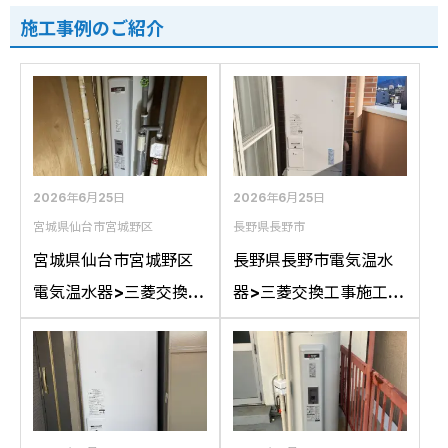
施工事例のご紹介
2026年6月25日
2026年6月25日
宮城県仙台市宮城野区
長野県長野市
宮城県仙台市宮城野区
長野県長野市電気温水
電気温水器>三菱交換工
器>三菱交換工事施工事
事施工事例：日立BE-
例：三菱SRT-J37WD5
3840-LCから三菱SRG-
から三菱SRT-J37WD5
375Gへの交換
への交換