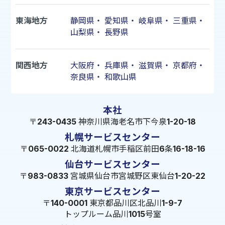
東海地方
静岡県
・
愛知県
・
岐阜県
・
三重県
・
山梨県
・
長野県
関西地方
大阪府
・
兵庫県
・
滋賀県
・
京都府
・
奈良県
・
和歌山県
本社
〒243-0435 神奈川県海老名市下今泉1-20-18
札幌サービスセンター
〒065-0022 北海道札幌市手稲区前田6条16-18-16
仙台サービスセンター
〒983-0833 宮城県仙台市宮城野区東仙台1-20-22
東京サービスセンター
〒140-0001 東京都品川区北品川1-9-7
トップルーム品川1015号室