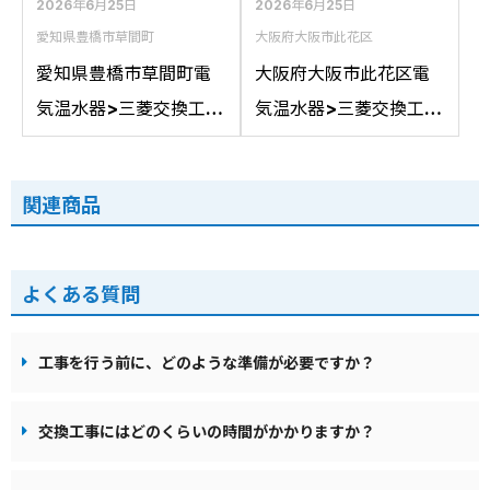
2026年6月25日
2026年6月25日
愛知県豊橋市草間町
大阪府大阪市此花区
愛知県豊橋市草間町電
大阪府大阪市此花区電
気温水器>三菱交換工事
気温水器>三菱交換工事
施工事例：パナソニッ
施工事例：三菱SRG-
クGH-37G4SUBMから
305Gから三菱SRG-
関連商品
三菱SRT-J37CD5への
305Gへの交換
交換
よくある質問
工事を行う前に、どのような準備が必要ですか？
交換工事にはどのくらいの時間がかかりますか？