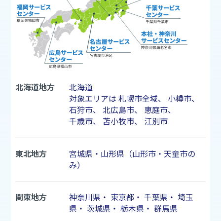
北海道地方
北海道
対象エリアは
札幌市
全域、
小樽市
、
石狩市
、
北広島市
、
恵庭市
、
千歳市
、
苫小牧市
、
江別市
東北地方
宮城県・山形県（山形市・天童市の
み）
関東地方
神奈川県
・
東京都
・
千葉県
・
埼玉
県
・
茨城県
・
栃木県
・
群馬県