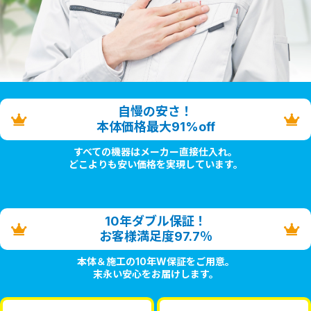
自慢の安さ！
本体価格最大91%off
すべての機器はメーカー直接仕入れ。
どこよりも安い価格を実現しています。
10年ダブル保証！
お客様満足度97.7％
本体＆施工の10年W保証をご用意。
末永い安心をお届けします。