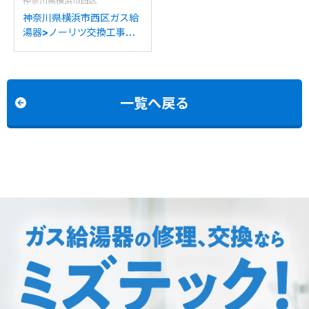
神奈川県横浜市西区
神奈川県横浜市西区ガス給
湯器>ノーリツ交換工事施
工事例：ノーリツGT-
1628SARXからノーリツ
GT-C2072SAR BLへの交
換
一覧へ戻る