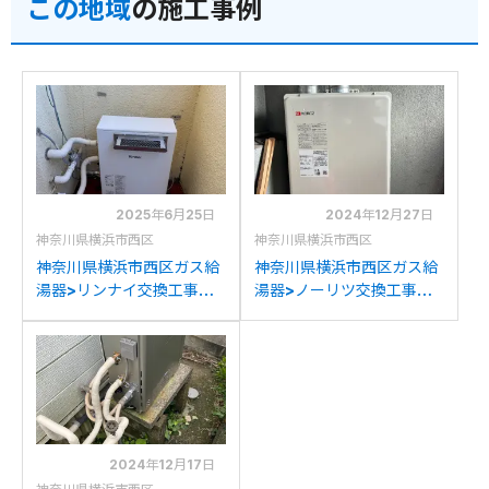
この地域
の施工事例
2025年6月25日
2024年12月27日
神奈川県横浜市西区
神奈川県横浜市西区
神奈川県横浜市西区ガス給
神奈川県横浜市西区ガス給
湯器>リンナイ交換工事施
湯器>ノーリツ交換工事施
工事例：ガスターKG-
工事例：ノーリツGT-
A516RFAからリンナイ
2438AWX-FFからノーリ
RUX-A2013G(A)への交換
ツGT-2051SAWX-FF-
2BLへの交換
2024年12月17日