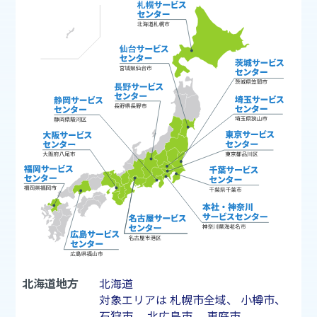
北海道地方
北海道
対象エリアは
札幌市
全域、
小樽市
、
石狩市
、
北広島市
、
恵庭市
、