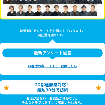
決済時にアンケートをお願いしております。
現在満足度97.3％！
最新アンケート回答
お客様の声・口コミ一覧はこちら
20都道府県対応！
最短30分で訪問
お湯が出ない。お風呂が沸かない。
そんなトラブルをすぐに解消いたします。