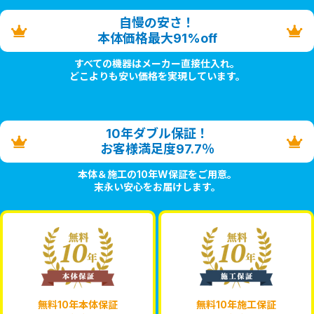
自慢の安さ！
本体価格最大91%off
すべての機器はメーカー直接仕入れ。
どこよりも安い価格を実現しています。
10年ダブル保証！
お客様満足度97.7％
本体＆施工の10年W保証をご用意。
末永い安心をお届けします。
無料10年本体保証
無料10年施工保証