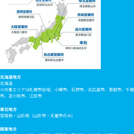
北海道地方
北海道
※対象エリアは札幌市全域、小樽市、石狩市、北広島市、恵庭市、千歳
市、苫小牧市、江別市
東北地方
宮城県・山形県（山形市・天童市のみ）
関東地方