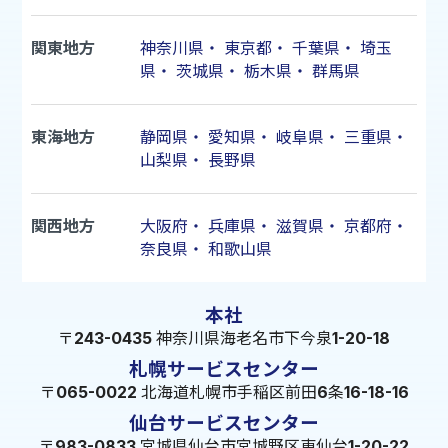
関東地方
神奈川県
・
東京都
・
千葉県
・
埼玉
県
・
茨城県
・
栃木県
・
群馬県
東海地方
静岡県
・
愛知県
・
岐阜県
・
三重県
・
山梨県
・
長野県
関西地方
大阪府
・
兵庫県
・
滋賀県
・
京都府
・
奈良県
・
和歌山県
本社
〒243-0435 神奈川県海老名市下今泉1-20-18
札幌サービスセンター
〒065-0022 北海道札幌市手稲区前田6条16-18-16
仙台サービスセンター
〒983-0833 宮城県仙台市宮城野区東仙台1-20-22