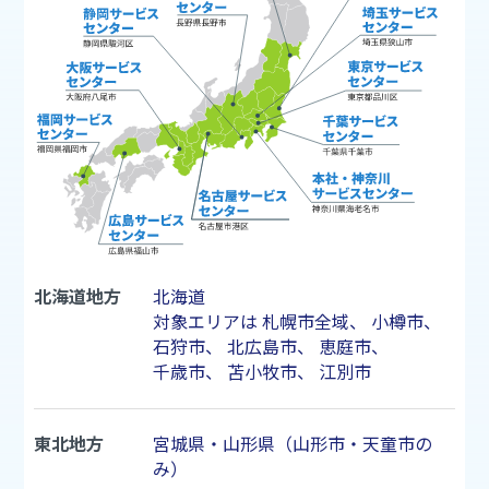
北海道地方
北海道
対象エリアは
札幌市
全域、
小樽市
、
石狩市
、
北広島市
、
恵庭市
、
千歳市
、
苫小牧市
、
江別市
東北地方
宮城県・山形県（山形市・天童市の
み）