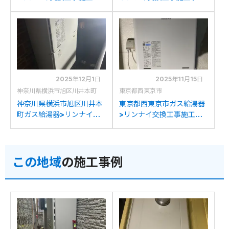
例：リンナイRUF-
例：リンナイRUF-
V2405SAWからリンナイ
A2400SAWからリンナイ
RUF-245SAW(B)への交換
RUF-245SAW(B)への交換
2025年12月1日
2025年11月15日
神奈川県横浜市旭区川井本町
東京都西東京市
神奈川県横浜市旭区川井本
東京都西東京市ガス給湯器
町ガス給湯器>リンナイ交
>リンナイ交換工事施工事
換工事施工事例：リンナイ
例：リンナイRUF-
RUF-V2405SAWからリン
V2405SAWからリンナイ
ナイRUF-245SAW(B)への
RUF-245SAW(B)への交換
この地域
の施工事例
交換