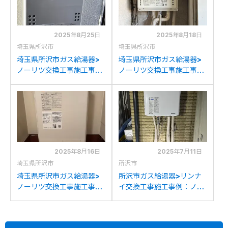
2025年8月25日
2025年8月18日
埼玉県所沢市
埼玉県所沢市
埼玉県所沢市ガス給湯器>
埼玉県所沢市ガス給湯器>
ノーリツ交換工事施工事
ノーリツ交換工事施工事
例：リンナイRUX-1616W-
例：ノーリツGT-
EからノーリツGQ-
1617SAWX-Tからノーリ
1639WS-1への交換
ツGT-1670SAW-T BLへ
の交換
2025年8月16日
2025年7月11日
埼玉県所沢市
所沢市
埼玉県所沢市ガス給湯器>
所沢市ガス給湯器>リンナ
ノーリツ交換工事施工事
イ交換工事施工事例：ノー
例：ノーリツGQ-
リツGT-2428(S)AWXか
1623WA-FFAからノーリ
らリンナイRUF-
ツGQ-1637WS-FFAへの
245SAW(B)への交換